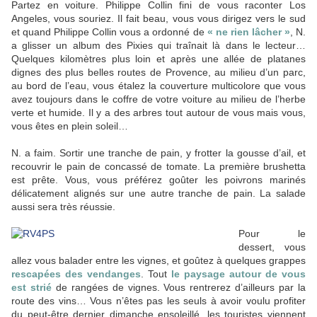
Partez en voiture. Philippe Collin fini de vous raconter Los
Angeles, vous souriez. Il fait beau, vous vous dirigez vers le sud
et quand Philippe Collin vous a ordonné de
« ne rien lâcher »
, N.
a glisser un album des Pixies qui traînait là dans le lecteur…
Quelques kilomètres plus loin et après une allée de platanes
dignes des plus belles routes de Provence, au milieu d’un parc,
au bord de l’eau, vous étalez la couverture multicolore que vous
avez toujours dans le coffre de votre voiture au milieu de l’herbe
verte et humide. Il y a des arbres tout autour de vous mais vous,
vous êtes en plein soleil…
N. a faim. Sortir une tranche de pain, y frotter la gousse d’ail, et
recouvrir le pain de concassé de tomate. La
première brushetta
est prête. Vous, vous préférez goûter les poivrons marinés
délicatement alignés sur une autre tranche de pain. La salade
aussi sera très réussie.
Pour le
dessert, vous
allez vous balader entre les vignes, et goûtez à quelques grappes
rescapées des vendanges
. Tout
le paysage autour de vous
est strié
de rangées de vignes. Vous rentrerez d’ailleurs par la
route des vins… Vous n’êtes pas les seuls à avoir voulu profiter
du peut-être dernier dimanche ensoleillé, les touristes viennent