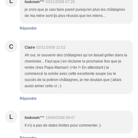
L
loukoum°°°
03/11/2008 07:26
je crois que je vais faire pareil puisqu'en plus les châtaignes
de ma mère sont tjs plus réussis que les miens....
Répondre
C
Claire
02/11/2008 22:52
Ah oui, le souvenir des châtaignes qu’on faisait griller dans la
cheminée... Faut que j’en réclame la prochaine fois que je
rentre chez Papa-Maman!;-)<br /> En attendant j’ai
commencé la soirée avec cette excellente soupe (vu le
succès de la potiron-châtaignes, je me doutais que j’allais
aussi aimer celle-ci ;-)
Répondre
L
loukoum°°°
19/09/2008 09:47
Il n'y a pas de dates limites pour commenter ;)