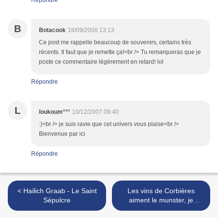
Répondre
B
Botacook
18/09/2008 13:13
Ce post me rappelle beaucoup de souvenirs, certains très
récents. Il faut que je remette ça!<br /> Tu remarqueras que je
poste ce commentaire légèrement en retard! lol
Répondre
L
loukoum°°°
10/12/2007 09:40
:)<br /> je suis ravie que cet univers vous plaise<br />
Bienvenue par ici
Répondre
< Hailich Graab - Le Saint
Les vins de Corbières
Sépulcre
aiment le munster, je
répète, les vins de