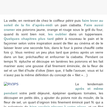
La veille, en rentrant de chez le coiffeur pétrir puis
faire lever au
soleil de la fin d’après-midi
un pain ciabatta.
Faire aussi
cramer
vos poivrons jaune, orange et rouge sous le grill du four,
quand ils sont bien noir,
les oublier
dans un tupperware.
Quelques chapitres plus tard
pétrir à nouveau le pain et le
façonner selon votre inspiration avant de filer au cinéma et de le
laisser lever une seconde fois, dans le four à peine chauffé cette
fois çi. Vous rentrez un peu plus tard que prévu après un verre
dans un bar, préchauffez et enfourner la ciabatta. Pendant ce
temps N. épluche et découpe en lanières les poivrons et les fait
mariner avec une gousse d’ail finement émincée, de la fleur de
sel et un filet d’huile d’olive (bien que, il faille l’avouer, vous et lui
n’avez pas la même définition du concept de « filet »…)
Le lendemain
après et même
pendant
votre petit déjeuné, épépiner quelques tomates, les
découper en petits dés, y ajouter du poivre noir du moulin, de la
fleur de sel, un quart d’oignon très finement émincé part N. qui a
la galanterie de
bien vouloir pleurer à votre place
, et un filet