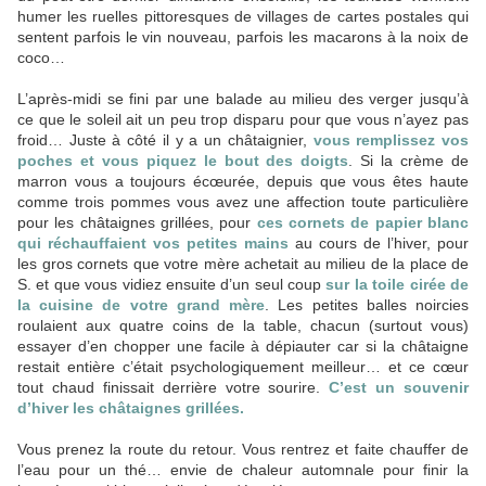
humer les ruelles pittoresques de villages de cartes postales qui
sentent parfois le vin nouveau, parfois les macarons à la noix de
coco…
L’après-midi se fini par une balade au milieu des verger jusqu’à
ce que le soleil ait un peu trop disparu pour que vous n’ayez pas
froid… Juste à côté il y a un châtaignier,
vous remplissez vos
poches et vous piquez le bout des doigts
. Si la crème de
marron vous a toujours écœurée, depuis que vous êtes haute
comme trois pommes vous avez une affection toute particulière
pour les châtaignes grillées, pour
ces cornets de papier blanc
qui réchauffaient vos petites mains
au cours de l’hiver, pour
les gros cornets que votre mère achetait au milieu de la place de
S. et que vous vidiez ensuite d’un seul coup
sur la toile cirée de
la cuisine de votre grand mère
. Les petites balles noircies
roulaient aux quatre coins de la table, chacun (surtout vous)
essayer d’en chopper une facile à dépiauter car si la châtaigne
restait entière c’était psychologiquement meilleur… et ce cœur
tout chaud finissait derrière votre sourire.
C’est un souvenir
d’hiver les châtaignes grillées.
Vous prenez la route du retour. Vous rentrez et faite chauffer de
l’eau pour un thé… envie de chaleur automnale pour finir la