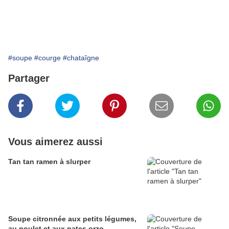
#soupe
#courge
#chataîgne
Partager
Vous aimerez aussi
Tan tan ramen à slurper
Soupe citronnée aux petits légumes,
au poulet et aux pates orzo