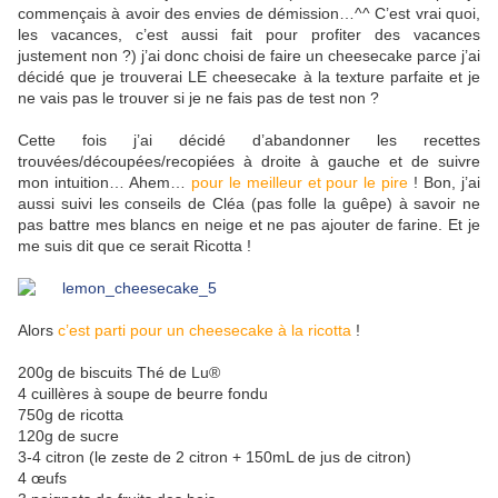
commençais à avoir des envies de démission…^^ C’est vrai quoi,
les vacances, c’est aussi fait pour profiter des vacances
justement non ?) j’ai donc choisi de faire un cheesecake parce j’ai
décidé que je trouverai LE cheesecake à la texture parfaite et je
ne vais pas le trouver si je ne fais pas de test non ?
Cette fois j’ai décidé d’abandonner les recettes
trouvées/découpées/recopiées à droite à gauche et de suivre
mon intuition… Ahem…
pour le meilleur et pour le pire
! Bon, j’ai
aussi suivi les conseils de Cléa (pas folle la guêpe) à savoir ne
pas battre mes blancs en neige et ne pas ajouter de farine. Et je
me suis dit que ce serait Ricotta !
Alors
c’est parti pour un cheesecake à la ricotta
!
200g de biscuits Thé de Lu®
4 cuillères à soupe de beurre fondu
750g de ricotta
120g de sucre
3-4 citron (le zeste de 2 citron + 150mL de jus de citron)
4 œufs