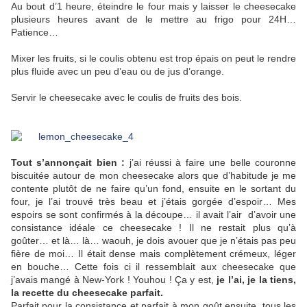
Au bout d’1 heure, éteindre le four mais y laisser le cheesecake
plusieurs heures avant de le mettre au frigo pour 24H…
Patience…
Mixer les fruits, si le coulis obtenu est trop épais on peut le rendre
plus fluide avec un peu d’eau ou de jus d’orange.
Servir le cheesecake avec le coulis de fruits des bois.
Tout s’annonçait bien :
j’ai réussi à faire une belle couronne
biscuitée autour de mon cheesecake alors que d’habitude je me
contente plutôt de ne faire qu’un fond, ensuite en le sortant du
four, je l’ai trouvé très beau et j’étais gorgée d’espoir… Mes
espoirs se sont confirmés à la découpe… il avait l’air d’avoir une
consistance idéale ce cheesecake ! Il ne restait plus qu’à
goûter… et là… là… waouh, je dois avouer que je n’étais pas peu
fière de moi… Il était dense mais complètement crémeux, léger
en bouche… Cette fois ci il ressemblait aux cheesecake que
j’avais mangé à New-York ! Youhou ! Ça y est,
je l’ai, je la tiens,
la recette du cheesecake parfait.
Parfait pour la consistance et parfait à mon goût ensuite, tous les