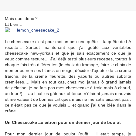
Mais quoi donc ?
Et bien…
Le cheesecake c’est pour moi un peu une quête… la quête de LA
recette… Surtout maintenant que j’ai goûté aux véritables
cheesecake new-yorkais et que je sais exactement ce que je
veux comme texture… J’ai déjà testé plusieurs recettes, toutes à
chaque fois très différentes (le choix du fromage, faire le choix de
monter ou non ses blancs en neige, décider d’ajouter de la crème
fraîche, de la crème fleurette, des yaourts ou autres subtilité
crémières…. Mais en tout cas, chez moi jamais ô grand jamais
de gélatine, je ne fais pas mes cheesecake à froid mais à chaud,
au four !)… au final les gâteaux obtenus n’étaient jamais mauvais
et me valaient de bonnes critiques mais ne me satisfaisaient pas :
ce n’était pas ce que je voulais… et quand j’ai une idée dans le
crâne…
Un Cheesecake au citron pour un dernier jour de boulot
Pour mon dernier jour de boulot (oufff ! il était temps, je