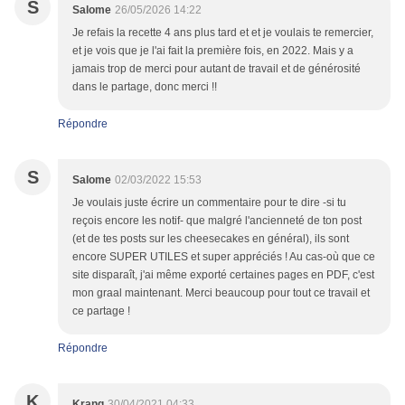
S
Salome
26/05/2026 14:22
Je refais la recette 4 ans plus tard et et je voulais te remercier,
et je vois que je l'ai fait la première fois, en 2022. Mais y a
jamais trop de merci pour autant de travail et de générosité
dans le partage, donc merci !!
Répondre
S
Salome
02/03/2022 15:53
Je voulais juste écrire un commentaire pour te dire -si tu
reçois encore les notif- que malgré l'ancienneté de ton post
(et de tes posts sur les cheesecakes en général), ils sont
encore SUPER UTILES et super appréciés ! Au cas-où que ce
site disparaît, j'ai même exporté certaines pages en PDF, c'est
mon graal maintenant. Merci beaucoup pour tout ce travail et
ce partage !
Répondre
K
Krang
30/04/2021 04:33