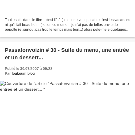
Tout est dit dans le titre... c'est l'été (ce qui ne veut pas dire c'est les vacances
ni qu'il fait beau hein...) et en ce moment je n'ai pas de folles envie de
popotte (et surtout pas trop le temps mais bon...) alors pêle-mêle quelques
brèves diverses...
Passatonvoizin # 30 - Suite du menu, une entrée
et un dessert...
Publié le 30/07/2007 à 09:28
Par
loukoum blog