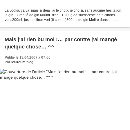
La vodka, ça va, mais si déjà j'ai le choix, je choisi, sans aucune hésitation,
le gin... Granité de gin 600mL d'eau + 200g de sucreZeste de 6 citrons
verts200mL jus de citron vert (6 citrons)300mL de gin Mettre dans une
casserole l'eau et le sucre. Porter...
Mais j’ai rien bu moi !… par contre j’ai mangé
quelque chose… ^^
Publié le 13/04/2007 à 07:00
Par
loukoum blog