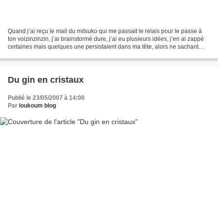
Quand j’ai reçu le mail du mitsuko qui me passait le relais pour le passe à
ton voizinzinzin, j’ai brainstormé dure, j’ai eu plusieurs idées, j’en ai zappé
certaines mais quelques une persistaient dans ma tête, alors ne sachant
laquelle choisir, j’ai...
Du gin en cristaux
Publié le 23/05/2007 à 14:00
Par
loukoum blog