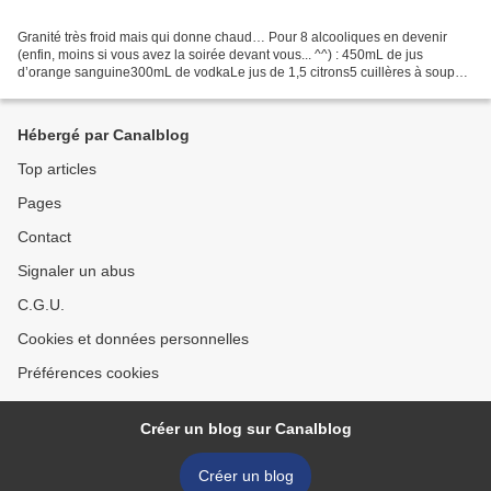
Granité très froid mais qui donne chaud… Pour 8 alcooliques en devenir
(enfin, moins si vous avez la soirée devant vous... ^^) : 450mL de jus
d’orange sanguine300mL de vodkaLe jus de 1,5 citrons5 cuillères à soupe
de sucre semoule Mélanger tout ça. Ensuite...
Hébergé par Canalblog
Top articles
Pages
Contact
Signaler un abus
C.G.U.
Cookies et données personnelles
Préférences cookies
Créer un blog sur Canalblog
Créer un blog