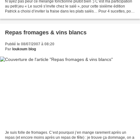
N’ayez pas peur ce mélange fonctionne plutôt bien :) C’est ma participation
au petit jeu « Le sucré s’invite chez le salé », pour cette sixième édition
Patrick a choisi d’inviter la fraise dans les plats salés… Pour 4 sucettes, pour
un apéro inovant Il...
Repas fromages & vins blancs
Publié le 08/07/2007 à 08:20
Par
loukoum blog
Je suis folle de fromages. C’est pourquoi j’en mange rarement après un
repas (et encore moins après un repas de fête) : je trouve ça dommage, on a