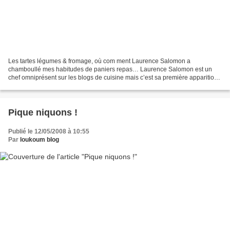
Les tartes légumes & fromage, où com ment Laurence Salomon a
chamboullé mes habitudes de paniers repas… Laurence Salomon est un
chef omniprésent sur les blogs de cuisine mais c’est sa première apparition
sur ces pages. On a beaucoup entendu parler d’elle...
Pique niquons !
Publié le 12/05/2008 à 10:55
Par
loukoum blog