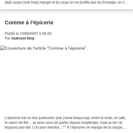
déjà assez (voir trop) mangé et du coup on ne profite pas du fromage, on ne
l’apprécie pas à sa juste valeur....
Comme à l’épicerie
Publié le 15/06/2007 à 08:20
Par
loukoum blog
L’épicerie est un lieu particulier que j'aime beaucoup; entre le resto, le café,
le salon de thé… je veux vous en parler depuis longtemps, mais je ne l’ai
toujours pas fait :( Un jour viendra…^^ À l’épicerie on mange de la soupe, de
la salade et surtout…...