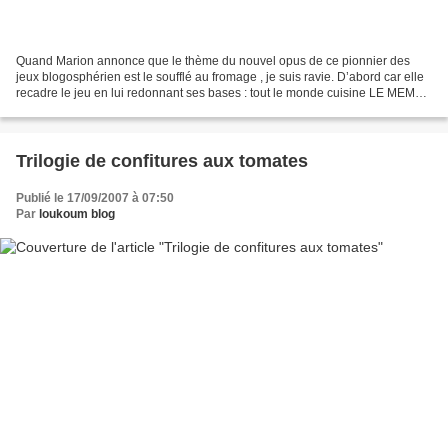
Quand Marion annonce que le thème du nouvel opus de ce pionnier des
jeux blogosphérien est le soufflé au fromage , je suis ravie. D’abord car elle
recadre le jeu en lui redonnant ses bases : tout le monde cuisine LE MEME
plat (parce que les derniers éditions...
Trilogie de confitures aux tomates
Publié le 17/09/2007 à 07:50
Par
loukoum blog