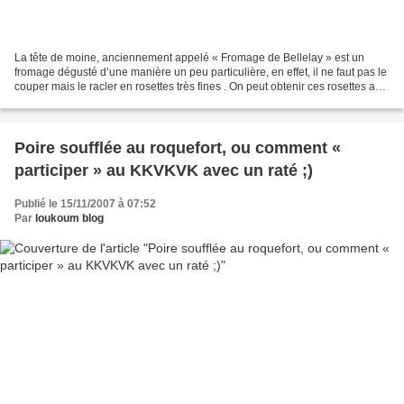
La tête de moine, anciennement appelé « Fromage de Bellelay » est un
fromage dégusté d’une manière un peu particulière, en effet, il ne faut pas le
couper mais le racler en rosettes très fines . On peut obtenir ces rosettes au
couteau, mais l’invention...
Poire soufflée au roquefort, ou comment «
participer » au KKVKVK avec un raté ;)
Publié le 15/11/2007 à 07:52
Par
loukoum blog