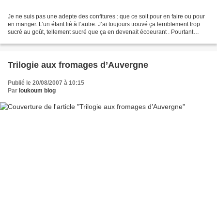
Je ne suis pas une adepte des confitures : que ce soit pour en faire ou pour
en manger. L’un étant lié à l’autre. J’ai toujours trouvé ça terriblement trop
sucré au goût, tellement sucré que ça en devenait écoeurant . Pourtant
souvent les parfums et les...
Trilogie aux fromages d’Auvergne
Publié le 20/08/2007 à 10:15
Par
loukoum blog