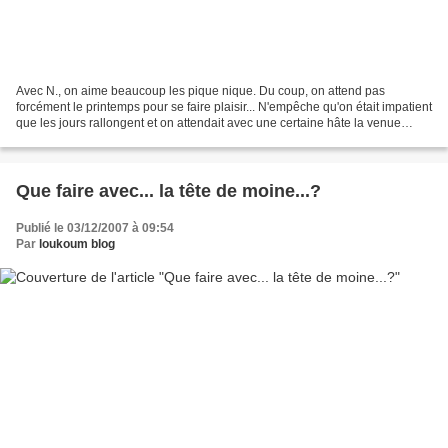
Avec N., on aime beaucoup les pique nique. Du coup, on attend pas
forcément le printemps pour se faire plaisir... N'empêche qu'on était impatient
que les jours rallongent et on attendait avec une certaine hâte la venue
confirmée du soleil :-) On prépare...
Que faire avec... la tête de moine...?
Publié le 03/12/2007 à 09:54
Par
loukoum blog