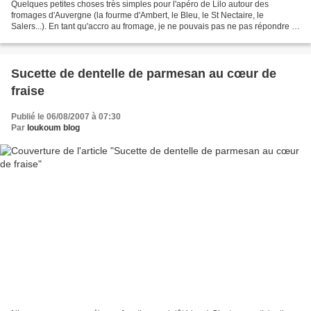
Quelques petites choses très simples pour l'apéro de Lilo autour des
fromages d'Auvergne (la fourme d'Ambert, le Bleu, le St Nectaire, le
Salers...). En tant qu'accro au fromage, je ne pouvais pas ne pas répondre à
son invitation. Fourme d’Ambert en habit...
Sucette de dentelle de parmesan au cœur de
fraise
Publié le 06/08/2007 à 07:30
Par
loukoum blog