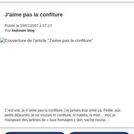
J’aime pas la confiture
Publié le 19/01/2007 à 07:17
Par
loukoum blog
C’est vrai, je n’aime pas la confiture, j’ai jamais trop aimé ça. Petite, aux
petits déjeunés, je ne voulais ni confiture, ni nutella, ni miel… moi, je
mangeais des tartines de « faux fromages » (kiri, vache rieuse,
chavroux…)... et avec du vrai pain,...