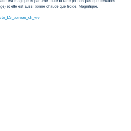
asé est magique et parfume toute la tarte (et non pas que certaines
e) et elle est aussi bonne chaude que froide. Magnifique.