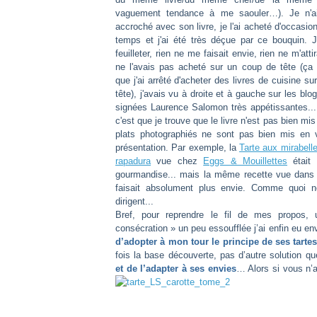
vaguement tendance à me saouler…). Je n'a
accroché avec son livre, je l'ai acheté d'occasion
temps et j'ai été très déçue par ce bouquin. J
feuilleter, rien ne me faisait envie, rien ne m'attir
ne l'avais pas acheté sur un coup de tête (ça 
que j'ai arrêté d'acheter des livres de cuisine s
tête), j'avais vu à droite et à gauche sur les blo
signées Laurence Salomon très appétissantes... 
c'est que je trouve que le livre n'est pas bien mi
plats photographiés ne sont pas bien mis en v
présentation. Par exemple, la
Tarte aux mirabelle
rapadura
vue chez
Eggs & Mouillettes
était
gourmandise... mais la même recette vue dans 
faisait absolument plus envie. Comme quoi 
dirigent...
Bref, pour reprendre le fil de mes propos, 
consécration » un peu essoufflée j’ai enfin eu e
d’adopter à mon tour le principe de ses tarte
fois la base découverte, pas d’autre solution q
et de l’adapter à ses envies
… Alors si vous n