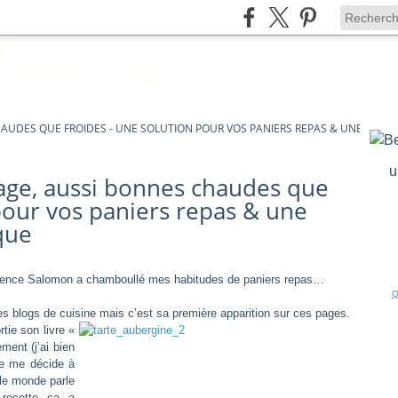
UDES QUE FROIDES - UNE SOLUTION POUR VOS PANIERS REPAS & UNE IDÉE 
u
age, aussi bonnes chaudes que
pour vos paniers repas & une
que
rence Salomon
a chamboullé mes habitudes de paniers repas…
Q
s blogs de cuisine mais c’est sa première apparition sur ces pages.
rtie son livre «
ment (j’ai bien
je me décide à
le monde parle
recette ça a