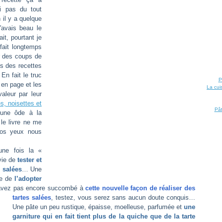
i pas du tout
 il y a quelque
'avais beau le
ait, pourtant je
fait longtemps
ur des coups de
gs des recettes
En fait le truc
P
s en page et les
La cui
aleur par leur
s, noisettes et
Pât
 une ôde à la
le livre ne me
nos yeux nous
une fois la «
nvie de
tester et
s salées
… Une
ue de
l’adopter
’avez pas encore succombé à
cette nouvelle façon de ré
aliser des
tartes salées
, testez, vous serez sans aucun doute conquis…
Une pâte un peu rustique, épaisse, moelleuse, parfumée et
une
garniture qui en fait tient plus de la quiche que de la tarte