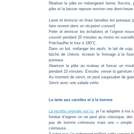
Réaliser la pâte en mélangeant farine, flocons, p
pâte et la laisser reposer environ une demi-heur
Laver et émincer en fines lamelles les poireaux p
faire revenir dans un récipient couvert
]
Peler et émincer les échalotes et l’oignon nouve
couvert pendant 20 minutes au moins en surveilla
Préchauffer le four à 180°C.
Dans un bol, mélanger les œufs, le lait de soja, 
bûche de chèvre, écraser le fromage à la fourch
poireaux.
Abaisser la pâte au rouleau et foncer un moule 
pendant 10 minutes. Ensuite, verser la garniture 
Au moment de servir, on peut saupoudrer de grain
Servir avec une salade verte.
La tarte aux carottes et à la tomme
La recette originale est ici
, je l’ai adaptée à ma
fondue d’oignon on ne peut plus classique, des 
pas de tomme crémeuse mais une « simple »
crémeuse…
A noter que j’ai nettement préféré cette version f