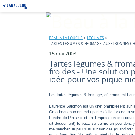
BEAU À LA LOUCHE
>
LÉGUMES
>
TARTES LÉGUMES & FROMAGE, AUSSI BONNES CHA
15 mai 2008
Tartes légumes & from
froides - Une solution 
idée pour vos pique ni
Les tartes légumes & fromage, où com
ment Lau
Laurence Salomon est un chef omniprésent sur le
On a beaucoup entendu
parler d’elle lors de la so
Fondre de Plaisir » et j’ai l’impression que douce
dit doucement) le buzz se calme un peu donc 
me pencher un peu plus sur son cas (quand tout 
du même livre/du même chef/de la même 