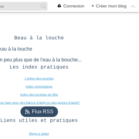
Connexion
+
Créer mon blog
Beau à la louche
POUR VOS PIQUE NIQUE
n peu plus que de l'eau à la bouche...
Les index pratiques
L'index des recettes

Index chromatique
Index des recettes de fête
ue faire avec des blancs d’œufs ou des jaunes d’œufs? 
Flux RSS
Liens utiles et pratiques
Blogs a visiter