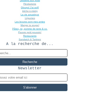
Desserts aux fruits
Flexitarisme
Gloups! J'ai soif!
kitche-n-mistry
La vie aquatique
Légumes
Les levures sont mes amies
Mange ta soupe!
Pâtes, riz, pomme de terre & co.
Pauvre petit poussin!
Restaurants
Sandwich & Tartines
A la recherche de...
Newsletter