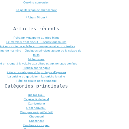
Cooking conversion
La petite leçon de cheesecake
* Album Photo *
Articles récents
Poireaux vinaigrette au miso blanc
Le mercredi c'est biscuit - Biscuits tout sourire
âté en croute de volaille aux trompettes et aux noisettes
sine de ma mère – Quelques principes autour de la salade de
fruits
Muhammara
é en croute à la volaille aux olives et aux tomates confites
Fregola con vongole
Pâté en croute pascal façon tajine d’agneau
La cuisine du quotidien - La quiche lorraine
Pâté en croute porc-pruneaux
Catégories principales
Bla bla bla...
Ca gèle là dedans!
Carnivorisme
C'est nouveau!
C'est pas moi qui l'ai fait!
Cheeeese!
Chocoholic
Des livres à croquer