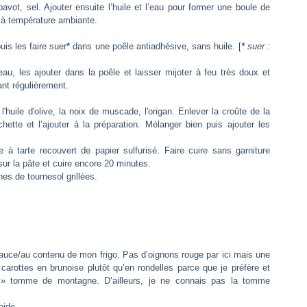
avot, sel. Ajouter ensuite l’huile et l’eau pour former une boule de
e à température ambiante.
uis les faire suer
*
dans une poêle antiadhésive, sans huile. [
*
suer :
au, les ajouter dans la poêle et laisser mijoter à feu très doux et
nt régulièrement.
l'huile d'olive, la noix de muscade, l'origan. Enlever la croûte de la
ette et l’ajouter à la préparation. Mélanger bien puis ajouter les
à tarte recouvert de papier sulfurisé. Faire cuire sans garniture
sur la pâte et cuire encore 20 minutes.
es de tournesol grillées.
 sauce/au contenu de mon frigo. Pas d’oignons rouge par ici mais une
carottes en brunoise plutôt qu’en rondelles parce que je préfère et
 tomme de montagne. D’ailleurs, je ne connais pas la tomme
roide.