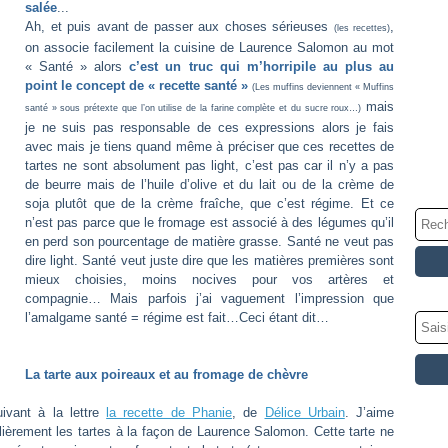
salée
...
Ah, et puis avant de passer aux choses sérieuses
,
(les recettes)
on associe facilement la cuisine de Laurence Salomon au mot
« Santé » alors
c’est un tr
uc qui m’horripile au plus au
point le concept de « recette santé »
(Les muffins deviennent « Muffins
mais
santé » sous prétexte que l’on utilise de la farine complète et du sucre roux…)
je ne suis pas responsable de ces expressions alors je fais
avec mais je tiens quand même à préciser que ces recettes de
tartes ne sont absolument pas light, c’est pas car il n’y a pas
de beurre mais de l’huile d’olive et du lait ou de la crème de
soja plutôt que de la crème fraîche, que c’est régime. Et ce
n’est pas parce que le fromage est associé à des légumes qu’il
en perd son pourcentage de matière grasse. Santé ne veut pas
dire light. Santé veut juste dire que les matières premières sont
mieux choisies, moins nocives pour vos artères et
compagnie… Mais parfois j’ai vaguement l’impression que
l’amalgame santé = régime est fait…Ceci étant dit…
La tarte aux poireaux et au fromage de chèvre
uivant à la lettre
la recette de Phanie
, de
Délice Urbain
. J’aime
culièrement les tartes à la façon de Laurence Salomon. Cette tarte ne