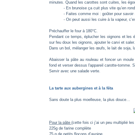
minutes. Quand les carottes sont cuites, les égo
- En brunoise ça cuit plus vite qu’en rond
- Faites comme moi : goûter pour savoir si c
- On peut aussi les cuire à la vapeur, c’est
Préchauffer le four à 180°C.
Pendant ce temps, éplucher les oignons et les ém
sur feu doux les oignons, ajouter le carvi et sale
Dans un bol, mélanger les œufs, le lait de soja, 
Abaisser la pâte au rouleau et foncer un moule à
fond et verser dessus l'appareil carotte-tomme. 
Servir avec une salade verte.
La tarte aux aubergines et à la féta
Sans doute la plus moelleuse, la plus douce…
Pour la pâte
(cette fois ci j’ai un peu multiplié l
225g de farine complète
75 g de petits flocons d’avoine