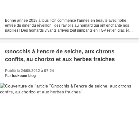
Bonne année 2018 à tous ! On commence l’année en beauté avec notre
entrée du diner du réveillon : des raviolis au homard qui ont enchanté nos
papilles ! Des homards vivants arrivés tout pimpants en TGV (et en glacière)
et transformés en jolis petits raviolis...
Gnocchis à l’encre de seiche, aux citrons
confits, au chorizo et aux herbes fraiches
Publié le 24/05/2012 à 07:24
Par
loukoum blog