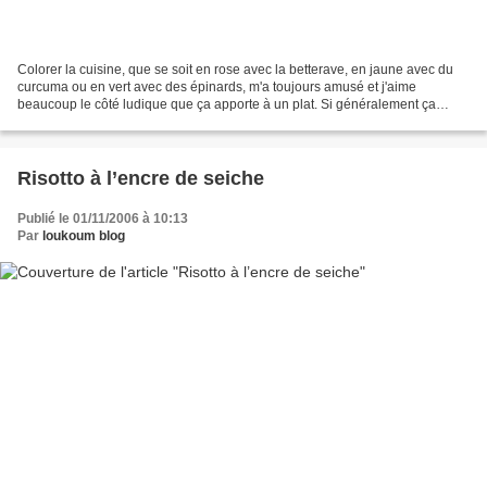
Colorer la cuisine, que se soit en rose avec la betterave, en jaune avec du
curcuma ou en vert avec des épinards, m'a toujours amusé et j'aime
beaucoup le côté ludique que ça apporte à un plat. Si généralement ça
donne un côté amusant et pas trop sérieux,...
Risotto à l’encre de seiche
Publié le 01/11/2006 à 10:13
Par
loukoum blog