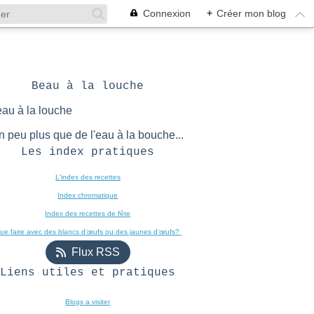
Connexion
+
Créer mon blog
Beau à la louche
n peu plus que de l'eau à la bouche...
Les index pratiques
L'index des recettes

Index chromatique
Index des recettes de fête
ue faire avec des blancs d’œufs ou des jaunes d’œufs? 
Flux RSS
Liens utiles et pratiques
Blogs a visiter