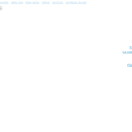
nutella
,
olive noir
,
olive verte
,
câpre
,
anchois
,
confiture de lait
P
La cui
Pât