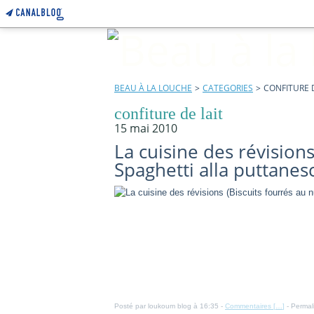
BEAU À LA LOUCHE
>
CATEGORIES
>
CONFITURE D
confiture de lait
15 mai 2010
La cuisine des révisions
Spaghetti alla puttanes
Posté par loukoum blog à 16:35 -
Commentaires [
…
]
- Permal