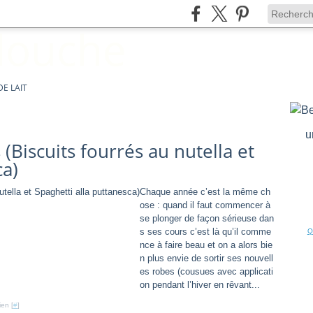
E LAIT
u
 (Biscuits fourrés au nutella et
ca)
Chaque année c’est la même ch
ose : quand il faut commencer à
se plonger de façon sérieuse dan
s ses cours c’est là qu’il comme
Q
nce à faire beau et on a alors bie
n plus envie de sortir ses nouvell
es robes (cousues avec applicati
on pendant l’hiver en rêvant...
ien [
#
]