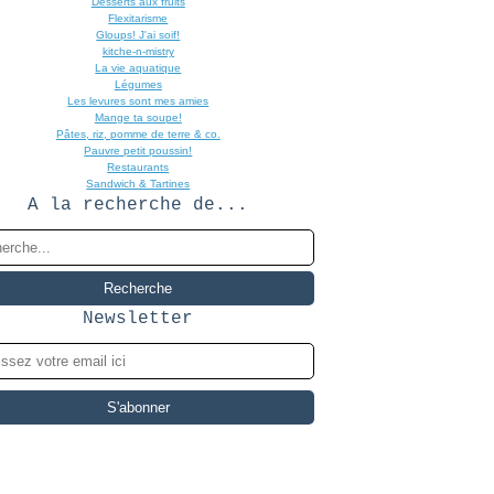
Desserts aux fruits
Flexitarisme
Gloups! J'ai soif!
kitche-n-mistry
La vie aquatique
Légumes
Les levures sont mes amies
Mange ta soupe!
Pâtes, riz, pomme de terre & co.
Pauvre petit poussin!
Restaurants
Sandwich & Tartines
A la recherche de...
Newsletter