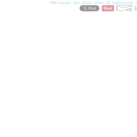
Tags:
chocolat
,
pâte
,
biscuit
,
tomate
,
ail
,
tomate séchée
,