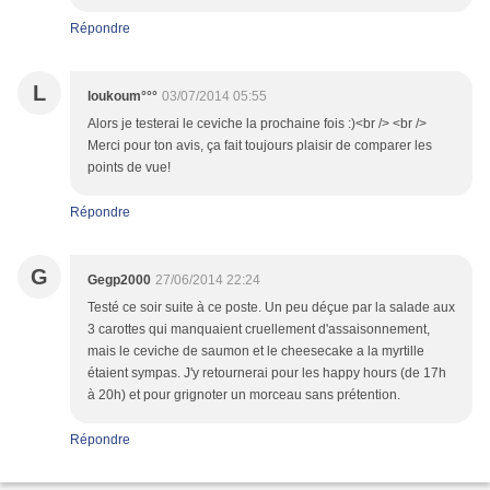
Répondre
L
loukoum°°°
03/07/2014 05:55
Alors je testerai le ceviche la prochaine fois :)<br /> <br />
Merci pour ton avis, ça fait toujours plaisir de comparer les
points de vue!
Répondre
G
Gegp2000
27/06/2014 22:24
Testé ce soir suite à ce poste. Un peu déçue par la salade aux
3 carottes qui manquaient cruellement d'assaisonnement,
mais le ceviche de saumon et le cheesecake a la myrtille
étaient sympas. J'y retournerai pour les happy hours (de 17h
à 20h) et pour grignoter un morceau sans prétention.
Répondre