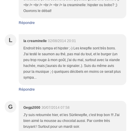
<br /> <br /> <br /> <br /> la creaminelle: hipster ou bobo? ;)
Ouvrons le débat!
Répondre
L
la creaminelle
02/08/2014 20:01
Endroit très sympa et hipster ;-) Les knepfle sont très bons.
J'ai testé le saumon au thé, pas mal du tout, et le burger (un
peu trop rouge à mon goût, j'ai du mal, surtout avec la viande
hachée, mais j'aurais du le signaler..). Suis du même avis
pour la musique ;-) quelques décibels en moins ce serait plus
sympa...
Répondre
G
Gegp2000
30/07/2014 07:58
J'y suis retournée hier, et les Süriknepfle, c'est trop bon !!! J'ai
bien aimé la mousse au chocolat aussi. Par contre très
bruyant ! Surtout pour un mardi soir.