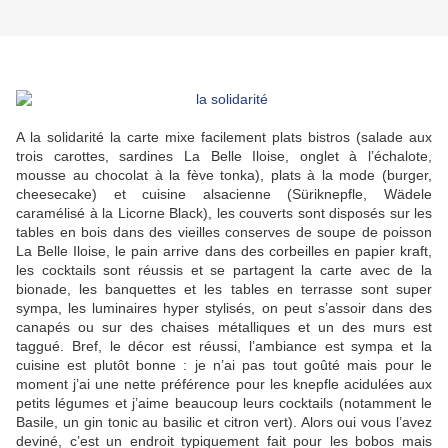
A la solidarité la carte mixe facilement plats bistros (salade aux
trois carottes, sardines La Belle Iloise, onglet à l’échalote,
mousse au chocolat à la fève tonka), plats à la mode (burger,
cheesecake) et cuisine alsacienne (Süriknepfle, Wädele
caramélisé à la Licorne Black), les couverts sont disposés sur les
tables en bois dans des vieilles conserves de soupe de poisson
La Belle Iloise, le pain arrive dans des corbeilles en papier kraft,
les cocktails sont réussis et se partagent la carte avec de la
bionade, les banquettes et les tables en terrasse sont super
sympa, les luminaires hyper stylisés, on peut s’assoir dans des
canapés ou sur des chaises métalliques et un des murs est
taggué. Bref, le décor est réussi, l’ambiance est sympa et la
cuisine est plutôt bonne : je n’ai pas tout goûté mais pour le
moment j’ai une nette préférence pour les knepfle acidulées aux
petits légumes et j’aime beaucoup leurs cocktails (notamment le
Basile, un gin tonic au basilic et citron vert). Alors oui vous l’avez
deviné, c’est un endroit typiquement fait pour les bobos mais