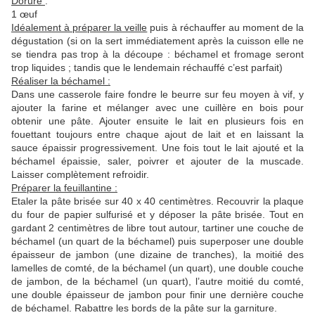
Dorure
:
1 œuf
Idéalement à préparer la veille
puis à réchauffer au moment de la
dégustation (si on la sert immédiatement après la cuisson elle ne
se tiendra pas trop à la découpe : béchamel et fromage seront
trop liquides ; tandis que le lendemain réchauffé c’est parfait)
Réaliser la béchamel :
Dans une casserole faire fondre le beurre sur feu moyen à vif, y
ajouter la farine et mélanger avec une cuillère en bois pour
obtenir une pâte. Ajouter ensuite le lait en plusieurs fois en
fouettant toujours entre chaque ajout de lait et en laissant la
sauce épaissir progressivement. Une fois tout le lait ajouté et la
béchamel épaissie, saler, poivrer et ajouter de la muscade.
Laisser complètement refroidir.
Préparer la feuillantine :
Etaler la pâte brisée sur 40 x 40 centimètres. Recouvrir la plaque
du four de papier sulfurisé et y déposer la pâte brisée. Tout en
gardant 2 centimètres de libre tout autour, tartiner une couche de
béchamel (un quart de la béchamel) puis superposer une double
épaisseur de jambon (une dizaine de tranches), la moitié des
lamelles de comté, de la béchamel (un quart), une double couche
de jambon, de la béchamel (un quart), l’autre moitié du comté,
une double épaisseur de jambon pour finir une dernière couche
de béchamel. Rabattre les bords de la pâte sur la garniture.