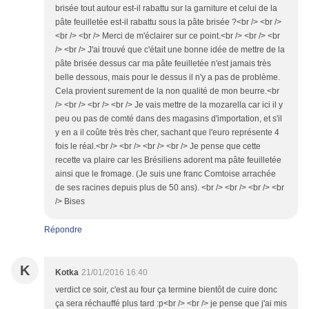
brisée tout autour est-il rabattu sur la garniture et celui de la
pâte feuilletée est-il rabattu sous la pâte brisée ?<br /> <br />
<br /> <br /> Merci de m'éclairer sur ce point.<br /> <br /> <br
/> <br /> J'ai trouvé que c'était une bonne idée de mettre de la
pâte brisée dessus car ma pâte feuilletée n'est jamais très
belle dessous, mais pour le dessus il n'y a pas de problème.
Cela provient surement de la non qualité de mon beurre.<br
/> <br /> <br /> <br /> Je vais mettre de la mozarella car ici il y
peu ou pas de comté dans des magasins d'importation, et s'il
y en a il coûte très très cher, sachant que l'euro représente 4
fois le réal.<br /> <br /> <br /> <br /> Je pense que cette
recette va plaire car les Brésiliens adorent ma pâte feuilletée
ainsi que le fromage. (Je suis une franc Comtoise arrachée
de ses racines depuis plus de 50 ans). <br /> <br /> <br /> <br
/> Bises
Répondre
K
Kotka
21/01/2016 16:40
verdict ce soir, c'est au four ça termine bientôt de cuire donc
ça sera réchauffé plus tard :p<br /> <br /> je pense que j'ai mis