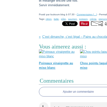
et mélanger encore une fois.
Servir immédiatement.
Posté par loukoum blog à 07:30 -
Commentaires [
…
]
- Permal
Tags:
citron
,
italie
,
pâte
,
saumon
,
poisson
,
crème
,
pignons
C’est dimanche, c’est légal – Pains au chocola
Vous aimerez aussi :
Poireaux vinaigrette au
Chou pointu laqu
miso blanc
miso
Commentaires
Ajouter un commentaire