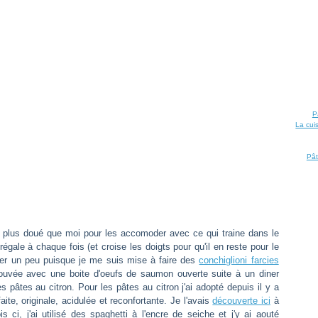
P
La cui
Pât
n plus doué que moi pour les accomoder avec ce qui traine dans le
régale à chaque fois (et croise les doigts pour qu'il en reste pour le
er un peu puisque je me suis mise à faire des
conchiglioni farcies
ouvée avec une boite d'oeufs de saumon ouverte suite à un diner
s pâtes au citron. Pour les pâtes au citron j'ai adopté depuis il y a
te, originale, acidulée et reconfortante. Je l'avais
découverte ici
à
is ci, j'ai utilisé des spaghetti à l'encre de seiche et j'y ai aouté