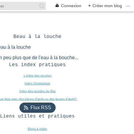
Connexion
+
Créer mon blog
Beau à la louche
n peu plus que de l'eau à la bouche...
Les index pratiques
L'index des recettes

Index chromatique
Index des recettes de fête
ue faire avec des blancs d’œufs ou des jaunes d’œufs? 
Flux RSS
Liens utiles et pratiques
Blogs a visiter