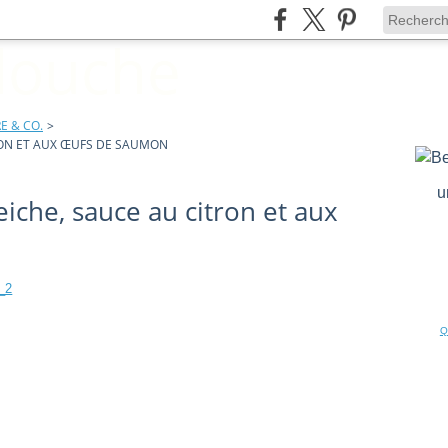
E & CO.
>
TRON ET AUX ŒUFS DE SAUMON
u
eiche, sauce au citron et aux
Q