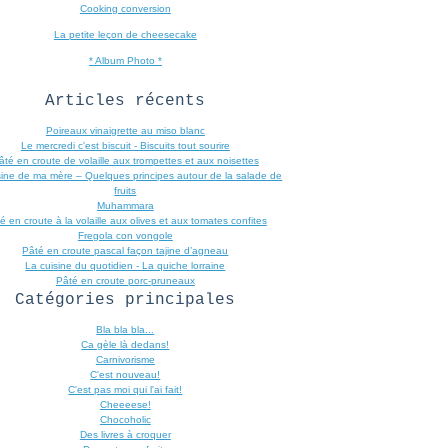
Cooking conversion
La petite leçon de cheesecake
* Album Photo *
Articles récents
Poireaux vinaigrette au miso blanc
Le mercredi c'est biscuit - Biscuits tout sourire
âté en croute de volaille aux trompettes et aux noisettes
sine de ma mère – Quelques principes autour de la salade de
fruits
Muhammara
é en croute à la volaille aux olives et aux tomates confites
Fregola con vongole
Pâté en croute pascal façon tajine d’agneau
La cuisine du quotidien - La quiche lorraine
Pâté en croute porc-pruneaux
Catégories principales
Bla bla bla...
Ca gèle là dedans!
Carnivorisme
C'est nouveau!
C'est pas moi qui l'ai fait!
Cheeeese!
Chocoholic
Des livres à croquer