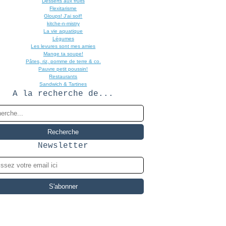
Desserts aux fruits
Flexitarisme
Gloups! J'ai soif!
kitche-n-mistry
La vie aquatique
Légumes
Les levures sont mes amies
Mange ta soupe!
Pâtes, riz, pomme de terre & co.
Pauvre petit poussin!
Restaurants
Sandwich & Tartines
A la recherche de...
Newsletter