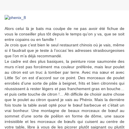
Alors celui là je bats ma coulpe de ne pas avoir été fichue de
vous le conseiller plus tôt depuis le temps qu’on y va, que se soit
entre copains ou en famille !
Je crois que c’est bien le seul restaurant chinois où je vais, même
si il faudrait que je teste à l’occas’ les adresses strasbourgeoises
que l’on m’a déjà recommandé.
Le cadre est des plus basiques, la peinture rose saumonée des
murs n’est pas forcément ma couleur préférée, mais leur poulet
au citron est un truc à tomber par terre. Avec ma sœur et avec
Little So’ on est d’accord sur ce point. Des morceaux de poulet
enrobés d’une sorte de pâte à beignet, frits et bien citronnés qui
réussissent à rester légers et pas franchement gras en bouche…
et puis cette touche de citron !… Ah difficile de choisir autre chose
que le poulet au citron quand je vais au Phénix. Mais la dernière
fois toute la table avait opté pour le bœuf barbecue et c’était un
vrai bonheur. Une montagne de beaux morceaux de bœuf au
sommet d’une sorte de poêlon en forme de dôme, une sauce
irrésistible et les morceaux de bœufs qui cuisent au centre de
votre table, libre à vous de les picorer plutôt saignant ou plutôt