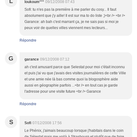
L
loukoum°°°
09/12/2008 07:43
Sofi: tu n'es pas la première à me parler du cosy... Il faut
absolument que j'y aille! Il est sur ma to do liste ;)<br /> <br />
Garance: ah bah c'est marrant ça, je ne sais pas si moi je
peux voir de quelles villes viennent mes lecteurs...
Répondre
G
garance
09/12/2008 07:12
ah c'est amusant parce que Selestat pour moi c'était inconnu
et puis j'ai vu que j'avais des visites journalières de cette Ville
et une amie née là bas comme quoi la blogosphère aide
aussi en géographie parfois ...<br /> en tout cas je garde
l'adresse pour une visite future <br /> Garance
Répondre
S
Sofi
07/12/2008 17:56
Le Phénix, j'aimais beaucoup lorsque j'habitais dans le coin
de Sélestat mais me voilà à Strasbourg et plutôt que de faire