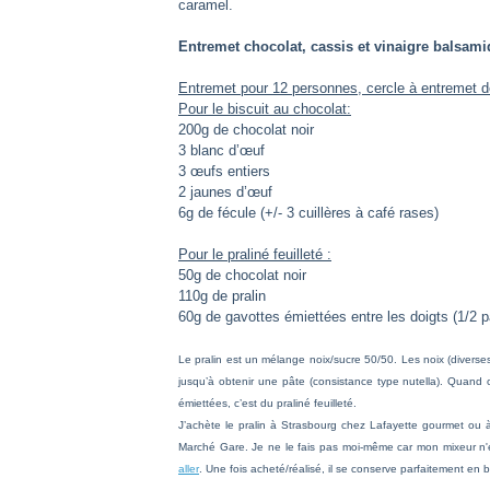
caramel.
Entremet chocolat, cassis et vinaigre balsam
Entremet pour 12 personnes, cercle à entremet d
Pour le biscuit au chocolat:
200g de chocolat noir
3 blanc d’œuf
3 œufs entiers
2 jaunes d’œuf
6g de fécule (+/- 3 cuillères à café rases)
Pour le praliné feuilleté :
50g de chocolat noir
110g de pralin
60g de gavottes émiettées entre les doigts (1/2 
Le pralin est un mélange noix/sucre 50/50. Les noix (diver
jusqu’à obtenir une pâte (consistance type nutella). Quand 
émiettées, c’est du praliné feuilleté.
J’achète le pralin à Strasbourg chez Lafayette gourmet ou à
Marché Gare. Je ne le fais pas moi-même car mon mixeur n'
aller
. Une fois acheté/réalisé, il se conserve parfaitement en