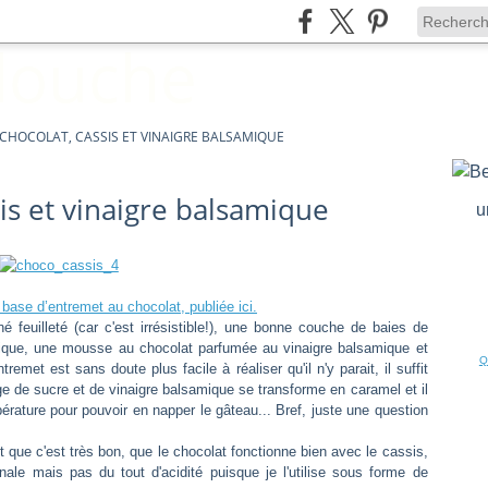
CHOCOLAT, CASSIS ET VINAIGRE BALSAMIQUE
is et vinaigre balsamique
u
base d’entremet au chocolat, publiée ici.
é feuilleté (car c'est irrésistible!), une bonne couche de baies de
ique, une mousse au chocolat parfumée au vinaigre balsamique et
Q
emet est sans doute plus facile à réaliser qu'il n'y parait, il suffit
nge de sucre et de vinaigre balsamique se transforme en caramel et il
érature pour pouvoir en napper le gâteau... Bref, juste une question
 que c'est très bon, que le chocolat fonctionne bien avec le cassis,
nale mais pas du tout d'acidité puisque je l'utilise sous forme de