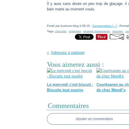
Il y aura sans doute un peu trop de glaçage, il 
bain marie au moment voulu.
Posté par loukoum blog à 09:16 -
Commentaires [
…
]
- Permal
Tags:
chocolat
,
entremet
,
vinaigre balsamique
,
mousse
,
ca
Adresses à partager
Vous aimerez aussi :
Le mercredi c'est biscuit -
Courtisanes au ch
Biscuits tout sourire
de chez Mendl’s
Commentaires
Ajouter un commentaire