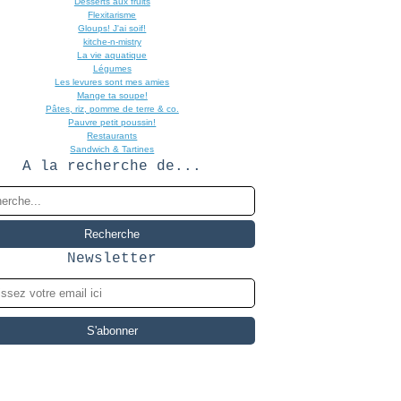
Desserts aux fruits
Flexitarisme
Gloups! J'ai soif!
kitche-n-mistry
La vie aquatique
Légumes
Les levures sont mes amies
Mange ta soupe!
Pâtes, riz, pomme de terre & co.
Pauvre petit poussin!
Restaurants
Sandwich & Tartines
A la recherche de...
Newsletter