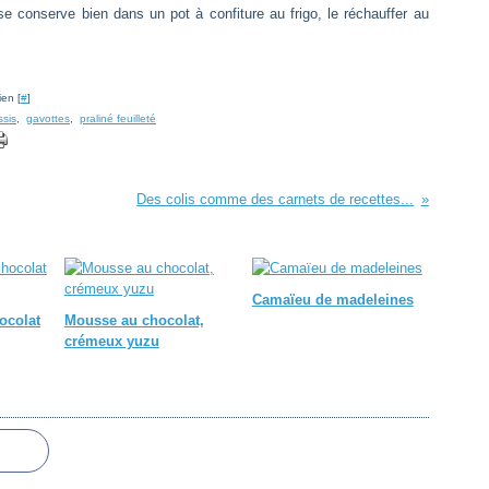
se conserve bien dans un pot à confiture au frigo, le réchauffer au
ien [
#
]
ssis
,
gavottes
,
praliné feuilleté
Des colis comme des carnets de recettes...
Camaïeu de madeleines
ocolat
Mousse au chocolat,
crémeux yuzu