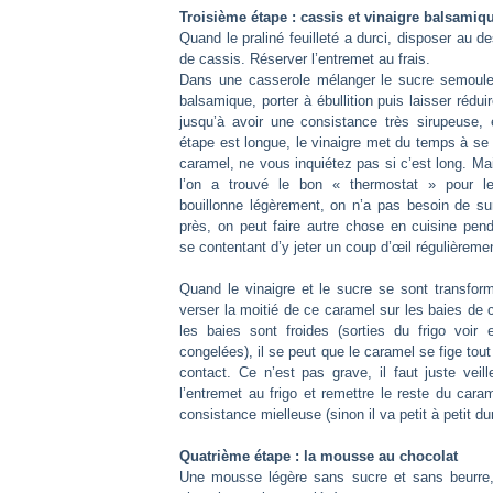
Troisième étape : cassis et vinaigre balsamiq
Quand le praliné feuilleté a durci, disposer au d
de cassis. Réserver l’entremet au frais.
Dans une casserole mélanger le sucre semoule 
balsamique, porter à ébullition puis laisser rédu
jusqu’à avoir une consistance très sirupeuse, 
étape est longue, le vinaigre met du temps à se
caramel, ne vous inquiétez pas si c’est long. Ma
l’on a trouvé le bon « thermostat » pour l
bouillonne légèrement, on n’a pas besoin de sur
près, on peut faire autre chose en cuisine pen
se contentant d’y jeter un coup d’œil régulièreme
Quand le vinaigre et le sucre se sont transfor
verser la moitié de ce caramel sur les baies de
les baies sont froides (sorties du frigo voir
congelées), il se peut que le caramel se fige tout
contact. Ce n’est pas grave, il faut juste veil
l’entremet au frigo et remettre le reste du car
consistance mielleuse (sinon il va petit à petit dur
Quatrième étape : la mousse au chocolat
Une mousse légère sans sucre et sans beurre, a