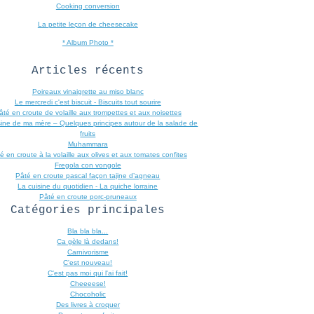
Cooking conversion
La petite leçon de cheesecake
* Album Photo *
Articles récents
Poireaux vinaigrette au miso blanc
Le mercredi c'est biscuit - Biscuits tout sourire
âté en croute de volaille aux trompettes et aux noisettes
sine de ma mère – Quelques principes autour de la salade de
fruits
Muhammara
é en croute à la volaille aux olives et aux tomates confites
Fregola con vongole
Pâté en croute pascal façon tajine d’agneau
La cuisine du quotidien - La quiche lorraine
Pâté en croute porc-pruneaux
Catégories principales
Bla bla bla...
Ca gèle là dedans!
Carnivorisme
C'est nouveau!
C'est pas moi qui l'ai fait!
Cheeeese!
Chocoholic
Des livres à croquer