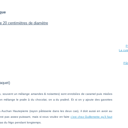
ique
e 20 centimètres de diamètre
P
La cui
Pât
paquet)
ses, souvent un mélange amandes & noisettes) sont enrobées de caramel puis mixées
on mélange le pralin à du chocolat, on a du praliné. Et si on y ajoute des gavottes
 Auchan Hautepierre (rayon pâtisserie dans les deux cas), il doit aussi en avoir au
est pas assez puissant,
mais si vous voulez en faire
c'est chez Guillemette qu'il faut
 bas du frigo pendant longtemps.