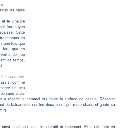
ue
essus les baies
et le vinaigre
ire à feu moyen
épaisse. Cette
 transformer en
is une fois que
e feu, que ça
veiller de trop
dant ce temps,
nt.
mé en caramel,
 cassis, comme
 encore un peu
 de suite à leur
ler à répartir le caramel sur toute la surface de cassis. Réserver
amel de balsamique sur feu doux pour qu’il reste chaud et garde sa
cir).
insi le gâteau n’est ni bourratif ni écoeurant. Elle est forte en