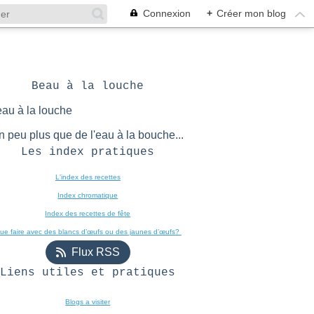
Connexion
+
Créer mon blog
Beau à la louche
n peu plus que de l'eau à la bouche...
Les index pratiques
L'index des recettes

Index chromatique
Index des recettes de fête
ue faire avec des blancs d’œufs ou des jaunes d’œufs? 
Flux RSS
Liens utiles et pratiques
Blogs a visiter