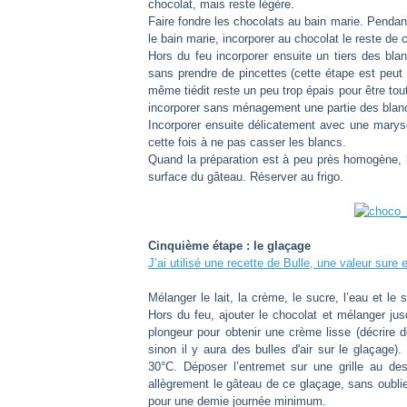
chocolat, mais reste légère.
Faire fondre les chocolats au bain marie. Penda
le bain marie, incorporer au chocolat le reste d
Hors du feu incorporer ensuite un tiers des bl
sans prendre de pincettes (cette étape est peut
même tiédit reste un peu trop épais pour être tou
incorporer sans ménagement une partie des blancs
Incorporer ensuite délicatement avec une marys
cette fois à ne pas casser les blancs
.
Quand la préparation est à peu près homogène, l
surface du gâteau. Réserver au frigo.
Cinquième étape : le glaçage
J’ai utilisé une recette de Bulle, une valeur sure
Mélanger le lait, la crème, le sucre, l’eau et le
Hors du feu, ajouter le chocolat et mélanger ju
plongeur pour obtenir une crème lisse (décrire 
sinon il y aura des bulles d'air sur le glaçage)
30°C. Déposer l’entremet sur une grille au des
allègrement le gâteau de ce glaçage, sans oublie
pour une demie journée minimum.