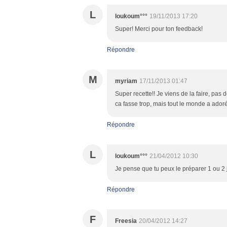
L
loukoum°°°
19/11/2013 17:20
Super! Merci pour ton feedback!
Répondre
M
myriam
17/11/2013 01:47
Super recette!! Je viens de la faire, pas d
ca fasse trop, mais tout le monde a adoré
Répondre
L
loukoum°°°
21/04/2012 10:30
Je pense que tu peux le préparer 1 ou 2 
Répondre
F
Freesia
20/04/2012 14:27