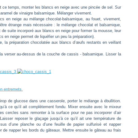
nt ce temps, monter les blancs en neige avec une pincée de sel. Sur
e caramel de vinaigre balsamique. Mélanger vivement.
ancs en neige au mélange chocolat-balsamique, au fouet, vivement,
 être étrange mais nécessaire : le mélange chocolat et balsamique,
t de suite incorporé aux blancs en neige pour former la mousse, leur
 en neige permet de liquéfier un peu la préparation).
e, la préparation chocolatée aux blancs d’œufs restants
en veillant
a verser au-dessus de la couche de cassis - balsamique. Lisser la
 en entremets.
 sirop de glucose dans une casserole, porter le mélange à ébullition.
squ’à ce qu’il ait complètement fondu. Mixer ensuite avec le mixeur
des cercles sans remonter à la surface pour ne pas incorporer d’air
. Laisser reposer le glaçage jusqu’à ce qu’il ait une température de
sus d’une planche ou d’une feuille de papier sulfurisé et napper
r de napper les bords du gâteaux. Mettre ensuite le gâteau au frais