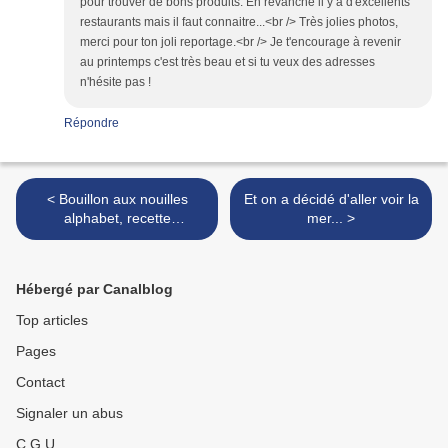
pour trouver de bons produits. En revanche il y a d'excellents
restaurants mais il faut connaitre...<br /> Très jolies photos,
merci pour ton joli reportage.<br /> Je t'encourage à revenir
au printemps c'est très beau et si tu veux des adresses
n'hésite pas !
Répondre
< Bouillon aux nouilles
Et on a décidé d'aller voir la
alphabet, recette
mer... >
simplissime pour retour en
enfance immédiat
Hébergé par Canalblog
Top articles
Pages
Contact
Signaler un abus
C.G.U.