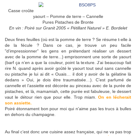
Casse croûte
yaourt – Pomme de terre – Cannelle
Pures Pistaches de Bronte
En vin : Poiré sur Granit 2005 « Pétillant Naturel » E. Bordelet
Deux fines feuilles (où est la pomme de terre ? Se résume t-elle à
de la fécule ? Dans ce cas, je trouve un peu facile
"d’impressionner" les gens en prétendant réaliser un dessert
avec de la pomme de terre...) emprisonnent une sorte de yaourt
(barf ça n’en a que la couleur, point la texture. J’ai beaucoup fait
rire N. quand après avoir goûté le yaourt tout seul sans cannelle
ou pistache je lui ai dit « Ouais… il doit y avoir de la gélatine là
dedans » Oui, je dois être traumatisée…). C’est parfumé de
cannelle et l’assiette est décorée au pinceau avec de la purée de
pistaches, et là, mamamiah, cette purée est fabuleuse, le dessert
vaut le détour rien que pour elle. Trop miam.
On en lécherait
son assiette.
Poiré étonnament bon pour moi qui n'aime pas les trucs à bulles
en dehors du champagne.
Au final c’est donc une cuisine assez française, qui ne va pas trop