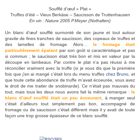
Soufflé d’œuf « Plat »
Truffes d’été – Vieux Berkäse – Saucisson de Truttenhausen
En vin : Nature 2005 P.Meyer (Nothalten)
Un blanc d’œuf soufflé surmonté de son jaune et tout autour
gravite de fines tranches de saucisson, des copeaux de truffes et
des lamelles de fromage. Alors…
le fromage était
particulièrement épatant
par son goût si caractéristique et pas
si commun ; le saucisson était très bon et mis en valeur par la
découpe en lambeaux. Par contre le plat n’a pas réussi à me
réconcilier vraiment avec la truffe (si je vous dis que la première
fois que j’en ai mangé c’était lors du menu truffes
chez Bruno
, et
que toute cette abondance de truffe m’avait écoeurée, vous avez
le droit de me traiter de snobinarde). Ce n’était pas mauvais du
tout, mais tous les deux nous avons fait la même remarque :
le
blanc d’œuf soufflé était un peu écoeurant
, à manger seul
c’était d’ailleurs tout simplement pas bon, accompagné de
fromage ou de saucisson c’était différent mais il y avait de toute
façon une trop grosse épaisseur de ce blanc soufflé.