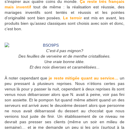
s’inspirer aux quatre coins du monde.
Ça reste très français
mais inventif
tout de même : la réalisation est réussie, des
mariages inventifs sont tentés et réussis et les pointes
d’originalité sont bien posées.
Le terroir
est mis en avant, les
produits bien qu’assez classiques sont choisis avec soin et donc,
c’est bon.
C'est-il pas mignon?
Des feuilles de verveine et de menthe cristallisées.
Une vraie bonne idée.
Et des noix diverses et caramélisées...
À noter cependant que
je reste mitigée quant au service…
un
peu pressant à plusieurs reprises. Nous n’étions certes pas
venus là pour y passer la nuit, cependant à deux reprises ils sont
venus nous débarrasser alors que N. avait à peine, voir pas fini
son assiette. Et le pompon fut quand même atteint quand un des
serveurs est arrivé avec le deuxième dessert alors que personne
ne nous avait débarrassé du dessert au chocolat que nous
venions tout juste de finir. Un établissement de ce niveau ne
devrait pas presser ses clients (même un soir en milieu de
semaine)… et je me demande un peu si les prix (surtout à la