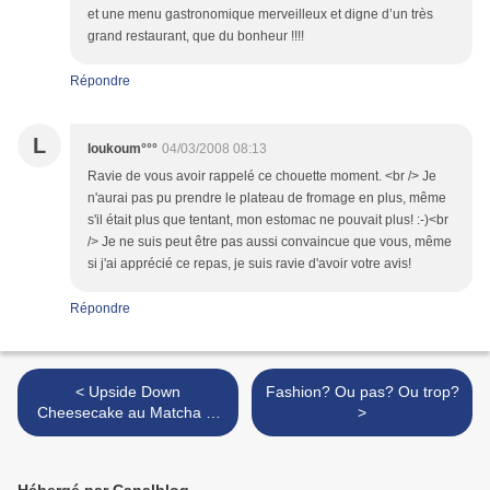
et une menu gastronomique merveilleux et digne d’un très
grand restaurant, que du bonheur !!!!
Répondre
L
loukoum°°°
04/03/2008 08:13
Ravie de vous avoir rappelé ce chouette moment. <br /> Je
n'aurai pas pu prendre le plateau de fromage en plus, même
s'il était plus que tentant, mon estomac ne pouvait plus! :-)<br
/> Je ne suis peut être pas aussi convaincue que vous, même
si j'ai apprécié ce repas, je suis ravie d'avoir votre avis!
Répondre
< Upside Down
Fashion? Ou pas? Ou trop?
Cheesecake au Matcha et
>
aux Groseilles