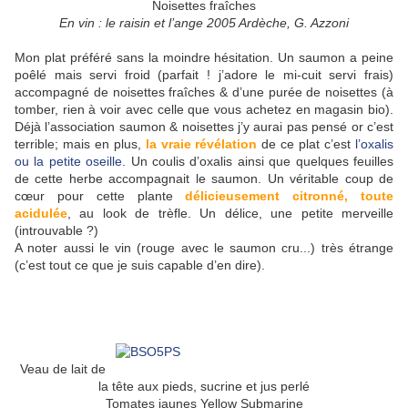
Noisettes fraîches
En vin : le raisin et l’ange 2005 Ardèche, G. Azzoni
Mon plat préféré sans la moindre hésitation. Un saumon a peine
poêlé mais servi froid (parfait ! j’adore le mi-cuit servi frais)
accompagné de noisettes fraîches & d’une purée de noisettes (à
tomber, rien à voir avec celle que vous achetez en magasin bio).
Déjà l’association saumon & noisettes j’y aurai pas pensé or c’est
terrible; mais en plus,
la vraie révélation
de ce plat c’est
l’oxalis
ou la petite oseille
. Un coulis d’oxalis ainsi que quelques feuilles
de cette herbe accompagnait le saumon. Un véritable coup de
cœur pour cette plante
délicieusement citronné, toute
acidulée
, au look de trèfle. Un délice, une petite merveille
(introuvable ?)
A noter aussi le vin (rouge avec le saumon cru...) très étrange
(c’est tout ce que je suis capable d’en dire).
Veau de lait de
la tête aux pieds, sucrine et jus perlé
Tomates jaunes Yellow Submarine