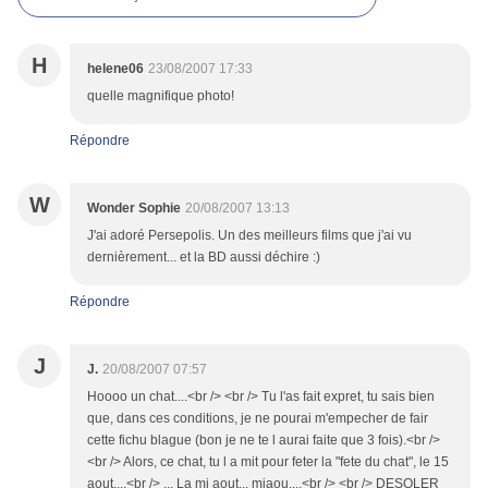
H
helene06
23/08/2007 17:33
quelle magnifique photo!
Répondre
W
Wonder Sophie
20/08/2007 13:13
J'ai adoré Persepolis. Un des meilleurs films que j'ai vu
dernièrement... et la BD aussi déchire :)
Répondre
J
J.
20/08/2007 07:57
Hoooo un chat....<br /> <br /> Tu l'as fait expret, tu sais bien
que, dans ces conditions, je ne pourai m'empecher de fair
cette fichu blague (bon je ne te l aurai faite que 3 fois).<br />
<br /> Alors, ce chat, tu l a mit pour feter la "fete du chat", le 15
aout....<br /> ... La mi aout... miaou....<br /> <br /> DESOLER