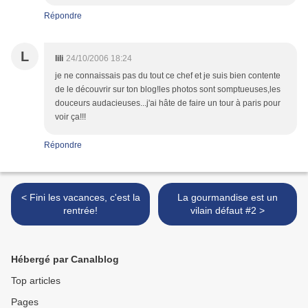
Répondre
L
lili
24/10/2006 18:24
je ne connaissais pas du tout ce chef et je suis bien contente
de le découvrir sur ton blog!les photos sont somptueuses,les
douceurs audacieuses...j'ai hâte de faire un tour à paris pour
voir ça!!!
Répondre
< Fini les vacances, c'est la
La gourmandise est un
rentrée!
vilain défaut #2 >
Hébergé par Canalblog
Top articles
Pages