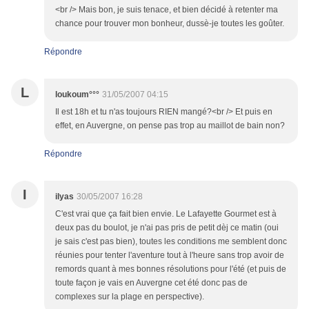
<br /> Mais bon, je suis tenace, et bien décidé à retenter ma
chance pour trouver mon bonheur, dussè-je toutes les goûter.
Répondre
L
loukoum°°°
31/05/2007 04:15
Il est 18h et tu n'as toujours RIEN mangé?<br /> Et puis en
effet, en Auvergne, on pense pas trop au maillot de bain non?
Répondre
I
ilyas
30/05/2007 16:28
C'est vrai que ça fait bien envie. Le Lafayette Gourmet est à
deux pas du boulot, je n'ai pas pris de petit dèj ce matin (oui
je sais c'est pas bien), toutes les conditions me semblent donc
réunies pour tenter l'aventure tout à l'heure sans trop avoir de
remords quant à mes bonnes résolutions pour l'été (et puis de
toute façon je vais en Auvergne cet été donc pas de
complexes sur la plage en perspective).