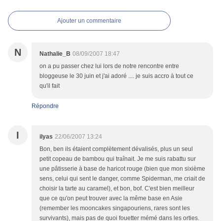
Ajouter un commentaire
N
Nathalie_B
08/09/2007 18:47
on a pu passer chez lui lors de notre rencontre entre
bloggeuse le 30 juin et j'ai adoré .... je suis accro à tout ce
qu'il fait
Répondre
I
ilyas
22/06/2007 13:24
Bon, ben ils étaient complètement dévalisés, plus un seul
petit copeau de bambou qui traînait. Je me suis rabattu sur
une pâtisserie à base de haricot rouge (bien que mon sixième
sens, celui qui sent le danger, comme Spiderman, me criait de
choisir la tarte au caramel), et bon, bof. C'est bien meilleur
que ce qu'on peut trouver avec la même base en Asie
(remember les mooncakes singapouriens, rares sont les
survivants), mais pas de quoi fouetter mémé dans les orties.