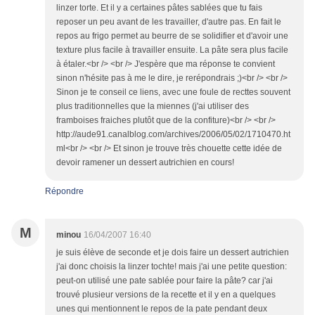
linzer torte. Et il y a certaines pâtes sablées que tu fais
reposer un peu avant de les travailler, d'autre pas. En fait le
repos au frigo permet au beurre de se solidifier et d'avoir une
texture plus facile à travailler ensuite. La pâte sera plus facile
à étaler.<br /> <br /> J'espère que ma réponse te convient
sinon n'hésite pas à me le dire, je rerépondrais ;)<br /> <br />
Sinon je te conseil ce liens, avec une foule de recttes souvent
plus traditionnelles que la miennes (j'ai utiliser des
framboises fraiches plutôt que de la confiture)<br /> <br />
http://aude91.canalblog.com/archives/2006/05/02/1710470.ht
ml<br /> <br /> Et sinon je trouve très chouette cette idée de
devoir ramener un dessert autrichien en cours!
Répondre
M
minou
16/04/2007 16:40
je suis élève de seconde et je dois faire un dessert autrichien
j'ai donc choisis la linzer tochte! mais j'ai une petite question:
peut-on utilisé une pate sablée pour faire la pâte? car j'ai
trouvé plusieur versions de la recette et il y en a quelques
unes qui mentionnent le repos de la pate pendant deux