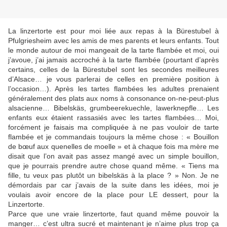
La linzertorte est pour moi liée aux repas à la Bürestubel à
Pfulgriesheim avec les amis de mes parents et leurs enfants. Tout
le monde autour de moi mangeait de la tarte flambée et moi, oui
j’avoue, j’ai jamais accroché à la tarte flambée (pourtant d’après
certains, celles de la Bürestubel sont les secondes meilleures
d’Alsace… je vous parlerai de celles en première position à
l’occasion…). Après les tartes flambées les adultes prenaient
généralement des plats aux noms à consonance on-ne-peut-plus
alsacienne… Bibelskäs, grumbeerekuechle, lawerknepfle… Les
enfants eux étaient rassasiés avec les tartes flambées… Moi,
forcément je faisais ma compliquée à ne pas vouloir de tarte
flambée et je commandais toujours la même chose : « Bouillon
de bœuf aux quenelles de moelle » et à chaque fois ma mère me
disait que l’on avait pas assez mangé avec un simple bouillon,
que je pourrais prendre autre chose quand même. « Tiens ma
fille, tu veux pas plutôt un bibelskäs à la place ? » Non. Je ne
démordais par car j’avais de la suite dans les idées, moi je
voulais avoir encore de la place pour LE dessert, pour la
Linzertorte.
Parce que une vraie linzertorte, faut quand même pouvoir la
manger… c’est ultra sucré et maintenant je n’aime plus trop ça