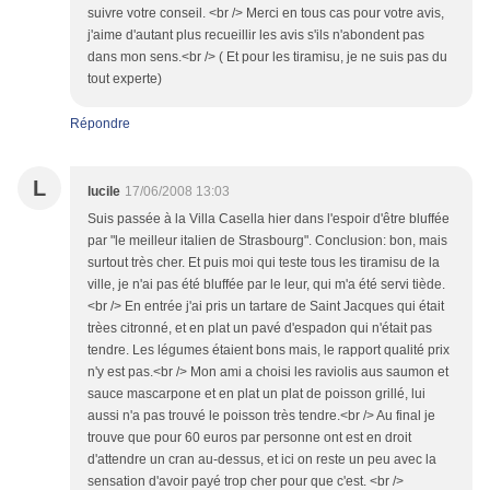
suivre votre conseil. <br /> Merci en tous cas pour votre avis,
j'aime d'autant plus recueillir les avis s'ils n'abondent pas
dans mon sens.<br /> ( Et pour les tiramisu, je ne suis pas du
tout experte)
Répondre
L
lucile
17/06/2008 13:03
Suis passée à la Villa Casella hier dans l'espoir d'être bluffée
par "le meilleur italien de Strasbourg". Conclusion: bon, mais
surtout très cher. Et puis moi qui teste tous les tiramisu de la
ville, je n'ai pas été bluffée par le leur, qui m'a été servi tiède.
<br /> En entrée j'ai pris un tartare de Saint Jacques qui était
trèes citronné, et en plat un pavé d'espadon qui n'était pas
tendre. Les légumes étaient bons mais, le rapport qualité prix
n'y est pas.<br /> Mon ami a choisi les raviolis aus saumon et
sauce mascarpone et en plat un plat de poisson grillé, lui
aussi n'a pas trouvé le poisson très tendre.<br /> Au final je
trouve que pour 60 euros par personne ont est en droit
d'attendre un cran au-dessus, et ici on reste un peu avec la
sensation d'avoir payé trop cher pour que c'est. <br />