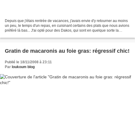
Depuis que j'étais rentrée de vacances, j'avais envie d'y retourner au moins
un peu, le temps d'un repas, en cuisinant certains des plats que nous avions
préféré là bas... J'ai opté pour des Dakos, qui sont en quelque sorte la
bruschetta grecque: du pain...
Gratin de macaronis au foie gras: régressif chic!
Publié le 18/11/2008 à 23:11
Par
loukoum blog