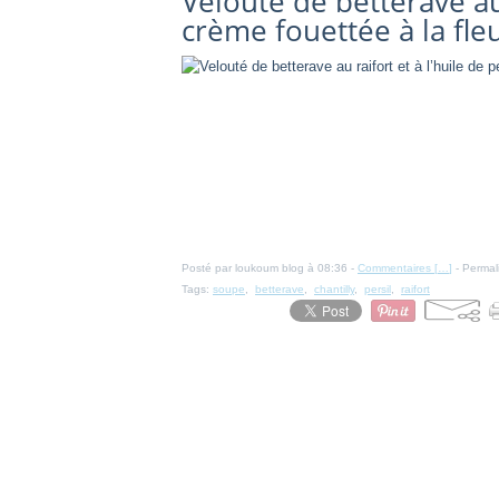
Velouté de betterave au r
crème fouettée à la fleu
Posté par loukoum blog à 08:36 -
Commentaires [
…
]
- Permal
Tags:
soupe
,
betterave
,
chantilly
,
persil
,
raifort