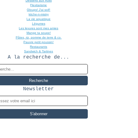
Desserts aux fruits
Flexitarisme
Gloups! J'ai soif!
kitche-n-mistry
La vie aquatique
Légumes
Les levures sont mes amies
Mange ta soupe!
Pâtes, riz, pomme de terre & co.
Pauvre petit poussin!
Restaurants
Sandwich & Tartines
A la recherche de...
Newsletter