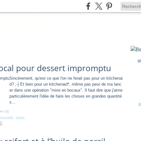
u
bocal pour dessert impromptu
Sincèrement, qu'est ce que l'on ne ferait pas pour un kitchenai
d? ;-) Et bien pour un kitchenaid*, même pas peur de ma lanc
er dans une opération "mise en bocaux". Il faut dire que j'aime
particulièrement l'idée de faire les choses en grandes quantité
s...
Q
ien [
#
]
limoncello
,
vodka