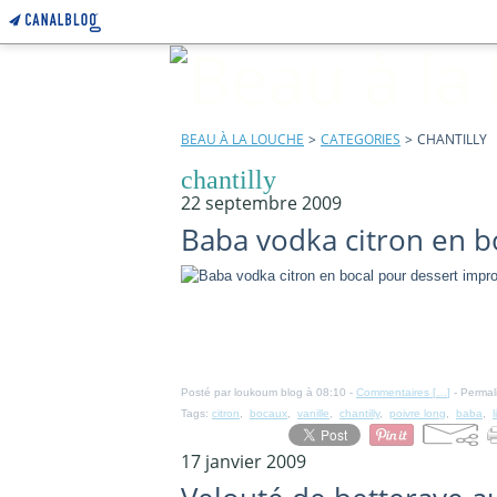
BEAU À LA LOUCHE
>
CATEGORIES
>
CHANTILLY
chantilly
22 septembre 2009
Baba vodka citron en 
Posté par loukoum blog à 08:10 -
Commentaires [
…
]
- Permal
Tags:
citron
,
bocaux
,
vanille
,
chantilly
,
poivre long
,
baba
,
17 janvier 2009