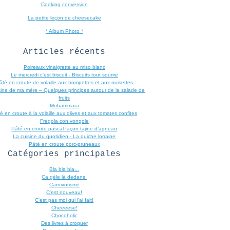
Cooking conversion
La petite leçon de cheesecake
* Album Photo *
Articles récents
Poireaux vinaigrette au miso blanc
Le mercredi c'est biscuit - Biscuits tout sourire
âté en croute de volaille aux trompettes et aux noisettes
sine de ma mère – Quelques principes autour de la salade de
fruits
Muhammara
é en croute à la volaille aux olives et aux tomates confites
Fregola con vongole
Pâté en croute pascal façon tajine d’agneau
La cuisine du quotidien - La quiche lorraine
Pâté en croute porc-pruneaux
Catégories principales
Bla bla bla...
Ca gèle là dedans!
Carnivorisme
C'est nouveau!
C'est pas moi qui l'ai fait!
Cheeeese!
Chocoholic
Des livres à croquer