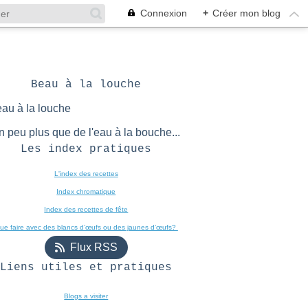
Connexion
+
Créer mon blog
Beau à la louche
n peu plus que de l'eau à la bouche...
Les index pratiques
L'index des recettes

Index chromatique
Index des recettes de fête
ue faire avec des blancs d’œufs ou des jaunes d’œufs? 
Flux RSS
Liens utiles et pratiques
Blogs a visiter