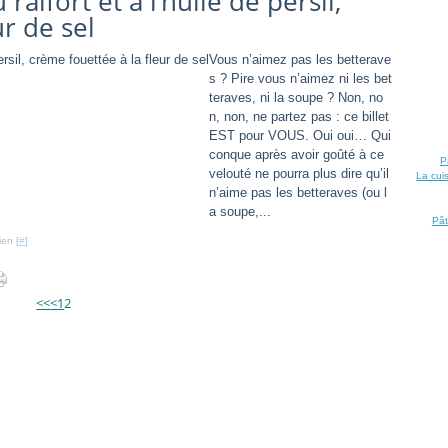
aifort et à l’huile de persil,
r de sel
Vous n’aimez pas les betterave
s ? Pire vous n’aimez ni les bet
teraves, ni la soupe ? Non, no
n, non, ne partez pas : ce billet
EST pour VOUS. Oui oui… Qui
conque après avoir goûté à ce
P
velouté ne pourra plus dire qu’il
La cui
n’aime pas les betteraves (ou l
a soupe,...
Pât
ien [
#
]
<<
<
1
2