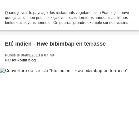
Quand je vois le paysage des restaurants végétariens en France je trouve
que ça fait un peu peur… ok ça évolue ces dernières années mais trèèès
lentement, soyons honnête ! On pourrait prendre exemple sur nos voisins…
La chaine Tibits par exemple fait...
Eté indien - Hwe bibimbap en terrasse
Publié le 06/09/2013 à 07:49
Par
loukoum blog