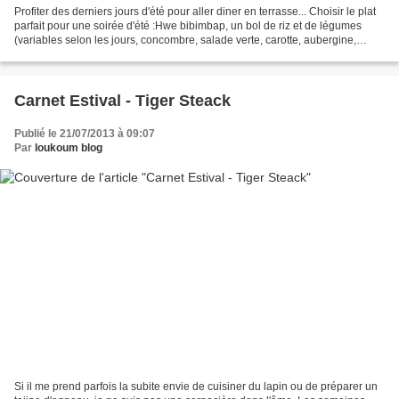
Profiter des derniers jours d'été pour aller diner en terrasse... Choisir le plat
parfait pour une soirée d'été :Hwe bibimbap, un bol de riz et de légumes
(variables selon les jours, concombre, salade verte, carotte, aubergine,
courgette...) servi avec...
Carnet Estival - Tiger Steack
Publié le 21/07/2013 à 09:07
Par
loukoum blog
Si il me prend parfois la subite envie de cuisiner du lapin ou de préparer un