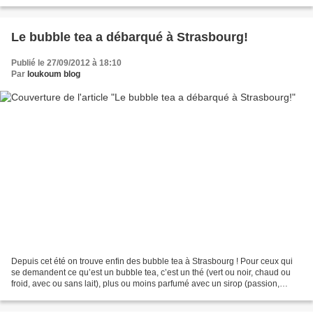
houlette des frères Nasti. A 29 euros...
Le bubble tea a débarqué à Strasbourg!
Publié le 27/09/2012 à 18:10
Par
loukoum blog
Depuis cet été on trouve enfin des bubble tea à Strasbourg ! Pour ceux qui
se demandent ce qu’est un bubble tea, c’est un thé (vert ou noir, chaud ou
froid, avec ou sans lait), plus ou moins parfumé avec un sirop (passion,
mangue, coco etc…) dans lequel...