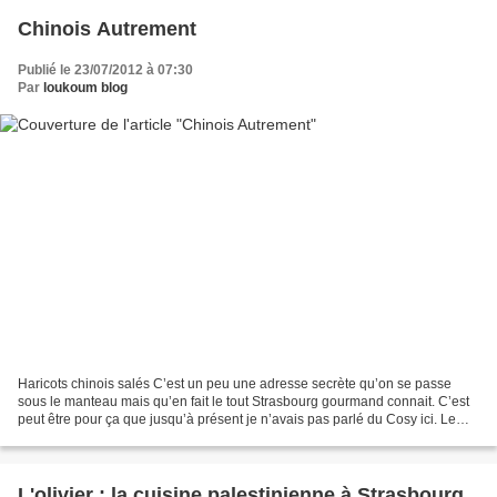
Chinois Autrement
Publié le 23/07/2012 à 07:30
Par
loukoum blog
Haricots chinois salés C’est un peu une adresse secrète qu’on se passe
sous le manteau mais qu’en fait le tout Strasbourg gourmand connait. C’est
peut être pour ça que jusqu’à présent je n’avais pas parlé du Cosy ici. Le
Cosy comme son nom ne l’indique...
L'olivier : la cuisine palestinienne à Strasbourg