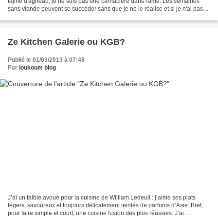
tajine d'agneau, je ne suis pas une carnacière dans l'âme. Les semaines
sans viande peuvent se succéder sans que je ne le réalise et si je n'ai pas
en tête l'envie de cuisiner...
Ze Kitchen Galerie ou KGB?
Publié le 01/03/2013 à 07:48
Par
loukoum blog
J’ai un faible avoué pour la cuisine de William Ledeuil : j’aime ses plats
légers, savoureux et toujours délicatement teintés de parfums d’Asie. Bref,
pour faire simple et court, une cuisine fusion des plus réussies. J’ai