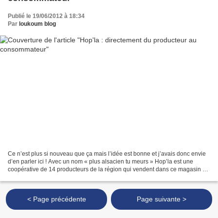
Publié le 19/06/2012 à 18:34
Par
loukoum blog
Ce n’est plus si nouveau que ça mais l’idée est bonne et j’avais donc envie
d’en parler ici ! Avec un nom « plus alsacien tu meurs » Hop’la est une
coopérative de 14 producteurs de la région qui vendent dans ce magasin à
l’allure de petit supermarché...
< Page précédente
Page suivante >