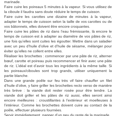
marinade.
Faire cuire les poireaux 5 minutes à la vapeur. Si vous utilisez de
la ciboule il faudra sans doute réduire le temps de cuisson.
Faire cuire les carottes une dizaine de minutes à la vapeur,
adapter le temps de cuisson selon la taille de vos carottes ou de
vos bâtonnets, elles doivent être encore croquantes.
Faire cuire les pâtes de riz dans l’eau frémissante, là encore le
temps de cuisson est à adapter au diamètre de vos pâtes de riz,
une fois qu’elles sont cuites les égoutter. Mettre dans un saladier
avec un peu d’huile d’olive et d’huile de sésame, mélanger pour
éviter qu’elles ne collent entre elles.
Réaliser les brochettes : commencer par une pâte de riz, alterner
bœuf, carotte et poireau puis recommencer et finir avec une pâte
de riz. L’idéal est d’avoir tous les ingrédients à la même taille. Si
les poireaux/ciboules sont trop grands, utiliser uniquement la
partie blanche.
Dans une grande poêle sur feu très vif faire chauffer un filet
d’huile d’olive, y faire griller les brochettes recto verso de manière
très brève : la viande doit rester rosée pour être tendre. La
viande doit griller et les pâtes de riz aussi, elles seront ainsi
encore meilleures : croustillantes à l’extérieur et moelleuses à
l’intérieur. Comme les brochettes doivent cuire au contact de la
poêle, effectuer plusieurs fournées.
Servir immédiatement, napper d’un peu du reste de la marinade.