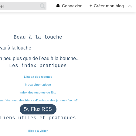
Connexion
+
Créer mon blog
Beau à la louche
n peu plus que de l'eau à la bouche...
Les index pratiques
L'index des recettes

Index chromatique
Index des recettes de fête
ue faire avec des blancs d’œufs ou des jaunes d’œufs? 
Flux RSS
Liens utiles et pratiques
Blogs a visiter