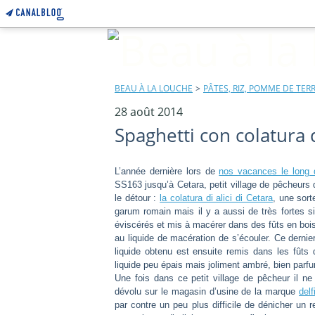
BEAU À LA LOUCHE
>
PÂTES, RIZ, POMME DE TERR
28 août 2014
Spaghetti con colatura d
L’année dernière lors de
nos vacances le long d
SS163 jusqu’à Cetara, petit village de pêcheurs 
le détour :
la colatura di alici di Cetara
, une sor
garum romain mais il y a aussi de très fortes s
éviscérés et mis à macérer dans des fûts en boi
au liquide de macération de s’écouler. Ce dernier 
liquide obtenu est ensuite remis dans les fûts 
liquide peu épais mais joliment ambré, bien parf
Une fois dans ce petit village de pêcheur il ne 
dévolu sur le magasin d’usine de la marque
delf
par contre un peu plus difficile de dénicher un r