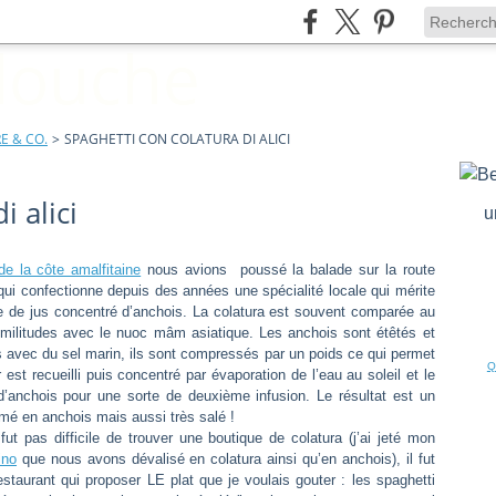
E & CO.
>
SPAGHETTI CON COLATURA DI ALICI
i alici
u
e la côte amalfitaine
nous avions poussé la balade sur la route
qui confectionne depuis des années une spécialité locale qui mérite
te de jus concentré d’anchois. La colatura est souvent comparée au
imilitudes avec le nuoc mâm asiatique. Les anchois sont étêtés et
s avec du sel marin, ils sont compressés par un poids ce qui permet
Q
est recueilli puis concentré par évaporation de l’eau au soleil et le
d’anchois pour une sorte de deuxième infusion. Le résultat est un
umé en anchois mais aussi très salé !
fut pas difficile de trouver une boutique de colatura (j’ai jeté mon
ino
que nous avons dévalisé en colatura ainsi qu’en anchois), il fut
estaurant qui proposer LE plat que je voulais gouter : les spaghetti