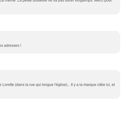
ictif même. La petite bouteille ne va pas durer longtemps. Merci pour
es adresses !
orette (dans la rue qui longue l'église)... Il y a la marque citée ici, et