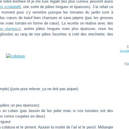
vé notre bonheur et je me suis régalé (les plus curieux peuvent aussi
es scialatielli
, une sorte de pâtes longues et épaisses). J’ai refait ce
le moment pour s’y remettre puisque les tomates du jardin sont à
itables cœurs de bœuf bien charnues et sans pépins (pas les grosses
ne vraie tomate en forme de cœur). La recette se réalise avec des
es stangozzi,
autres pâtes longues mais plus épaisses, nous les
lissées au rang de nos pâtes favorites à coté des orechiette, des
P
La cui
Pât
ple) (juste pour relever, ça ne doit pas piquer)
 pâtes un peu épaisses)
s en cubes (pas besoin de les peler mais si vos tomates ont des
tes cerise coupées en deux)
ongueur
 colatura et le piment. Ajouter la moitié de l’ail et le persil. Mélanger