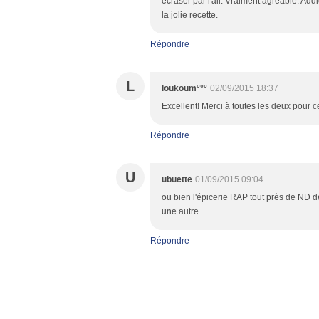
écraser par l'ail. Vraiment agréable. Add
la jolie recette.
Répondre
L
loukoum°°°
02/09/2015 18:37
Excellent! Merci à toutes les deux pour c
Répondre
U
ubuette
01/09/2015 09:04
ou bien l'épicerie RAP tout près de ND de L
une autre.
Répondre