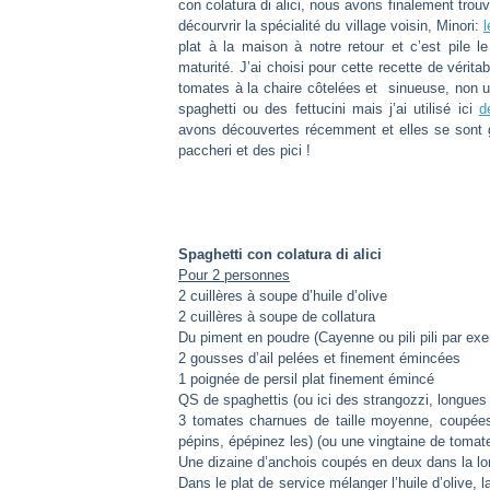
con colatura di alici, nous avons finalement trou
décourvrir la spécialité du village voisin, Minori:
l
plat à la maison à notre retour et c’est pile 
maturité. J’ai choisi pour cette recette de vér
tomates à la chaire côtelées et sinueuse, non u
spaghetti ou des fettucini mais j’ai utilisé ici
d
avons découvertes récemment et elles se sont g
paccheri et des pici !
Spaghetti con colatura di alici
Pour 2 personnes
2 cuillères à soupe d’huile d’olive
2 cuillères à soupe de collatura
Du piment en poudre (Cayenne ou pili pili par exem
2 gousses d’ail pelées et finement émincées
1 poignée de persil plat finement émincé
QS de spaghettis (ou ici des strangozzi, longues
3 tomates charnues de taille moyenne, coupée
pépins, épépinez les) (ou une vingtaine de toma
Une dizaine d’anchois coupés en deux dans la l
Dans le plat de service mélanger l’huile d’olive, la