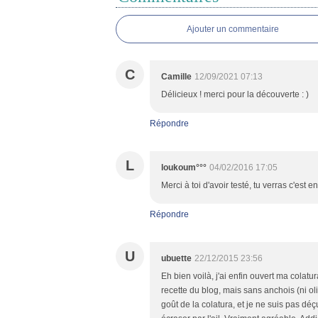
Ajouter un commentaire
C
Camille
12/09/2021 07:13
Délicieux ! merci pour la découverte : )
Répondre
L
loukoum°°°
04/02/2016 17:05
Merci à toi d'avoir testé, tu verras c'est
Répondre
U
ubuette
22/12/2015 23:56
Eh bien voilà, j'ai enfin ouvert ma colatu
recette du blog, mais sans anchois (ni oli
goût de la colatura, et je ne suis pas dé