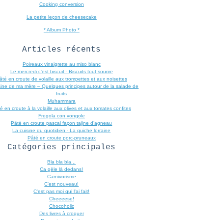
Cooking conversion
La petite leçon de cheesecake
* Album Photo *
Articles récents
Poireaux vinaigrette au miso blanc
Le mercredi c'est biscuit - Biscuits tout sourire
âté en croute de volaille aux trompettes et aux noisettes
sine de ma mère – Quelques principes autour de la salade de
fruits
Muhammara
é en croute à la volaille aux olives et aux tomates confites
Fregola con vongole
Pâté en croute pascal façon tajine d’agneau
La cuisine du quotidien - La quiche lorraine
Pâté en croute porc-pruneaux
Catégories principales
Bla bla bla...
Ca gèle là dedans!
Carnivorisme
C'est nouveau!
C'est pas moi qui l'ai fait!
Cheeeese!
Chocoholic
Des livres à croquer