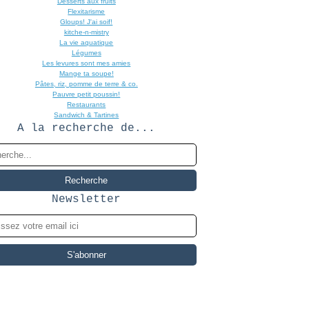
Desserts aux fruits
Flexitarisme
Gloups! J'ai soif!
kitche-n-mistry
La vie aquatique
Légumes
Les levures sont mes amies
Mange ta soupe!
Pâtes, riz, pomme de terre & co.
Pauvre petit poussin!
Restaurants
Sandwich & Tartines
A la recherche de...
Newsletter