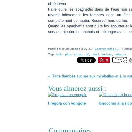
et réserver.
Faire cuire les spaghettis dans de l’eau non s
revenir brièvement les tomates dans un filet d
complètement compoter. Réserver hors du feu.
Quand les spaghettis sont cuits les égoutter et l
service, ajouter les anchois et mélanger avec le
Posté par loukoum blog à 07:31 -
Commentaires [
…
]
- Permal
Tags:
italie
,
pâte
,
tomate
,
ail
,
persil
,
anchois
,
collatura
Tarte flambée sucrée aux mirabelles et à la van
Vous aimerez aussi :
Fregola con vongole
Gnocchis à la rico
Commentaires