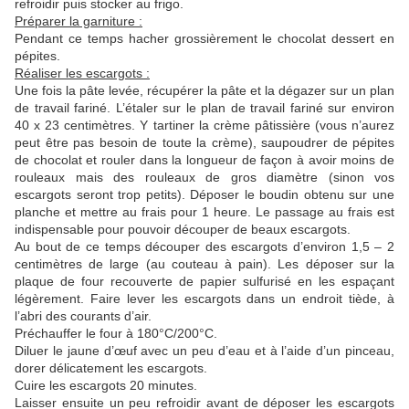
refroidir puis stocker au frigo.
Préparer la garniture :
Pendant ce temps hacher grossièrement le chocolat dessert en
pépites.
Réaliser les escargots :
Une fois la pâte levée, récupérer la pâte et la dégazer sur un plan
de travail fariné. L’étaler sur le plan de travail fariné sur environ
40 x 23 centimètres. Y tartiner la crème pâtissière (vous n’aurez
peut être pas besoin de toute la crème), saupoudrer de pépites
de chocolat et rouler dans la longueur de façon à avoir moins de
rouleaux mais des rouleaux de gros diamètre (sinon vos
escargots seront trop petits). Déposer le boudin obtenu sur une
planche et mettre au frais pour 1 heure. Le passage au frais est
indispensable pour pouvoir découper de beaux escargots.
Au bout de ce temps découper des escargots d’environ 1,5 – 2
centimètres de large (au couteau à pain). Les déposer sur la
plaque de four recouverte de papier sulfurisé en les espaçant
légèrement. Faire lever les escargots dans un endroit tiède, à
l’abri des courants d’air.
Préchauffer le four à 180°C/200°C.
Diluer le jaune d’œuf avec un peu d’eau et à l’aide d’un pinceau,
dorer délicatement les escargots.
Cuire les escargots 20 minutes.
Laisser ensuite un peu refroidir avant de déposer les escargots