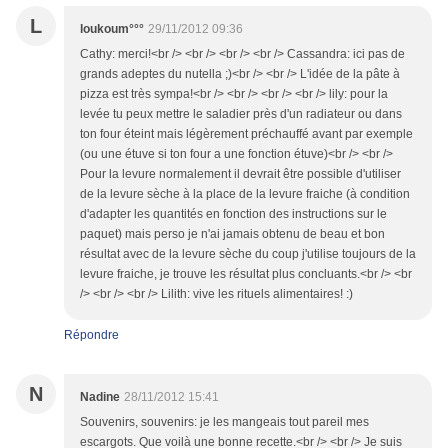
L
loukoum°°°
29/11/2012 09:36
Cathy: merci!<br /> <br /> <br /> <br /> Cassandra: ici pas de
grands adeptes du nutella ;)<br /> <br /> L'idée de la pâte à
pizza est très sympa!<br /> <br /> <br /> <br /> lily: pour la
levée tu peux mettre le saladier près d'un radiateur ou dans
ton four éteint mais légèrement préchauffé avant par exemple
(ou une étuve si ton four a une fonction étuve)<br /> <br />
Pour la levure normalement il devrait être possible d'utiliser
de la levure sèche à la place de la levure fraiche (à condition
d'adapter les quantités en fonction des instructions sur le
paquet) mais perso je n'ai jamais obtenu de beau et bon
résultat avec de la levure sèche du coup j'utilise toujours de la
levure fraiche, je trouve les résultat plus concluants.<br /> <br
/> <br /> <br /> Lilith: vive les rituels alimentaires! :)
Répondre
N
Nadine
28/11/2012 15:41
Souvenirs, souvenirs: je les mangeais tout pareil mes
escargots. Que voilà une bonne recette.<br /> <br /> Je suis