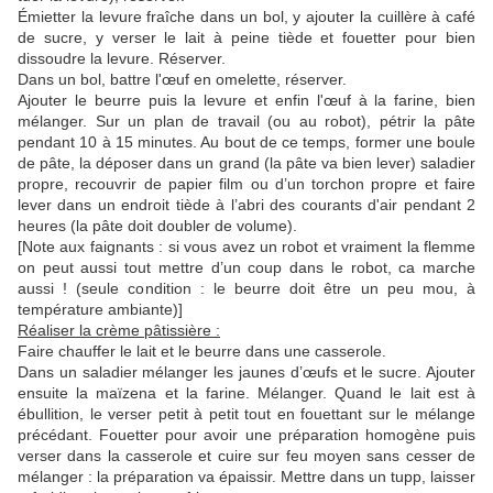
Émietter la levure fraîche dans un bol, y ajouter la cuillère à café
de sucre, y verser le lait à peine tiède et fouetter pour bien
dissoudre la levure. Réserver.
Dans un bol, battre l'œuf en omelette, réserver.
Ajouter le beurre puis la levure et enfin l'œuf à la farine, bien
mélanger. Sur un plan de travail (ou au robot), pétrir la pâte
pendant 10 à 15 minutes. Au bout de ce temps, former une boule
de pâte, la déposer dans un grand (la pâte va bien lever) saladier
propre, recouvrir de papier film ou d’un torchon propre et faire
lever dans un endroit tiède à l’abri des courants d'air pendant 2
heures (la pâte doit doubler de volume).
[Note aux faignants : si vous avez un robot et vraiment la flemme
on peut aussi tout mettre d’un coup dans le robot, ca marche
aussi ! (seule condition : le beurre doit être un peu mou, à
température ambiante)]
Réaliser la crème pâtissière :
Faire chauffer le lait et le beurre dans une casserole.
Dans un saladier mélanger les jaunes d’œufs et le sucre. Ajouter
ensuite la maïzena et la farine. Mélanger. Quand le lait est à
ébullition, le verser petit à petit tout en fouettant sur le mélange
précédant. Fouetter pour avoir une préparation homogène puis
verser dans la casserole et cuire sur feu moyen sans cesser de
mélanger : la préparation va épaissir. Mettre dans un tupp, laisser