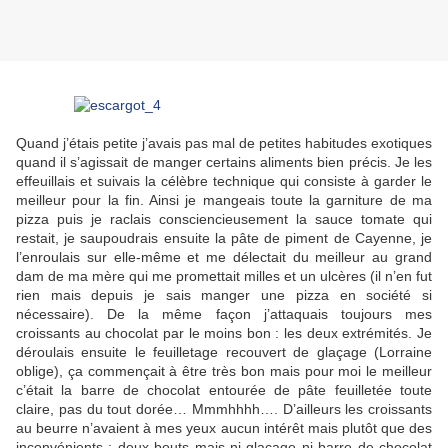
Quand j’étais petite j’avais pas mal de petites habitudes exotiques
quand il s’agissait de manger certains aliments bien précis. Je les
effeuillais et suivais la célèbre technique qui consiste à garder le
meilleur pour la fin. Ainsi je mangeais toute la garniture de ma
pizza puis je raclais consciencieusement la sauce tomate qui
restait, je saupoudrais ensuite la pâte de piment de Cayenne, je
l’enroulais sur elle-même et me délectait du meilleur au grand
dam de ma mère qui me promettait milles et un ulcères (il n’en fut
rien mais depuis je sais manger une pizza en société si
nécessaire). De la même façon j’attaquais toujours mes
croissants au chocolat par le moins bon : les deux extrémités. Je
déroulais ensuite le feuilletage recouvert de glaçage (Lorraine
oblige), ça commençait à être très bon mais pour moi le meilleur
c’était la barre de chocolat entourée de pâte feuilletée toute
claire, pas du tout dorée… Mmmhhhh…. D’ailleurs les croissants
au beurre n’avaient à mes yeux aucun intérêt mais plutôt que des
inconvénients : deux bouts mais ni glaçage ni barre de chocolat