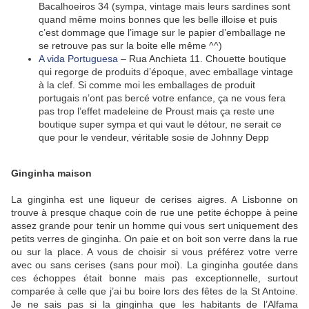
Bacalhoeiros 34 (sympa, vintage mais leurs sardines sont
quand même moins bonnes que les belle illoise et puis
c’est dommage que l’image sur le papier d’emballage ne
se retrouve pas sur la boite elle même ^^)
A vida Portuguesa
– Rua Anchieta 11. Chouette boutique
qui regorge de produits d’époque, avec emballage vintage
à la clef. Si comme moi les emballages de produit
portugais n’ont pas bercé votre enfance, ça ne vous fera
pas trop l’effet madeleine de Proust mais ça reste une
boutique super sympa et qui vaut le détour, ne serait ce
que pour le vendeur, véritable sosie de Johnny Depp
Ginginha maison
La ginginha est une liqueur de cerises aigres. A Lisbonne on
trouve à presque chaque coin de rue une petite échoppe à peine
assez grande pour tenir un homme qui vous sert uniquement des
petits verres de ginginha. On paie et on boit son verre dans la rue
ou sur la place. A vous de choisir si vous préférez votre verre
avec ou sans cerises (sans pour moi). La ginginha goutée dans
ces échoppes était bonne mais pas exceptionnelle, surtout
comparée à celle que j’ai bu boire lors des fêtes de la St Antoine.
Je ne sais pas si la ginginha que les habitants de l’Alfama