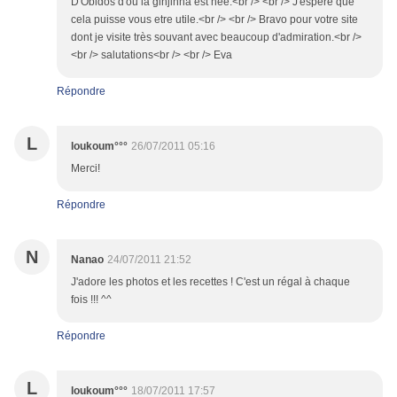
D'Obidos d'ou la ginjinha est née.<br /> <br /> J'espére que
cela puisse vous etre utile.<br /> <br /> Bravo pour votre site
dont je visite très souvant avec beaucoup d'admiration.<br />
<br /> salutations<br /> <br /> Eva
Répondre
L
loukoum°°°
26/07/2011 05:16
Merci!
Répondre
N
Nanao
24/07/2011 21:52
J'adore les photos et les recettes ! C'est un régal à chaque
fois !!! ^^
Répondre
L
loukoum°°°
18/07/2011 17:57