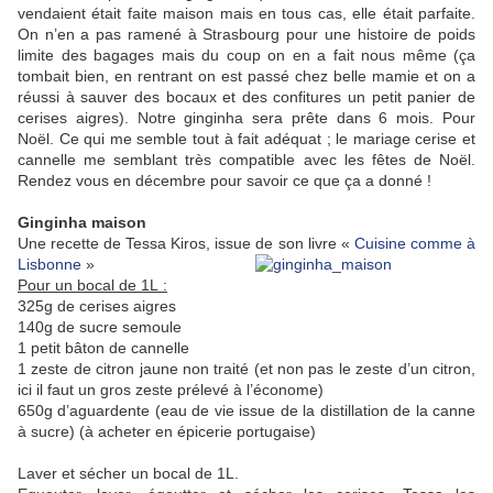
vendaient était faite maison mais en tous cas, elle était parfaite.
On n’en a pas ramené à Strasbourg pour une histoire de poids
limite des bagages mais du coup on en a fait nous même (ça
tombait bien, en rentrant on est passé chez belle mamie et on a
réussi à sauver des bocaux et des confitures un petit panier de
cerises aigres). Notre ginginha sera prête dans 6 mois. Pour
Noël. Ce qui me semble tout à fait adéquat ; le mariage cerise et
cannelle me semblant très compatible avec les fêtes de Noël.
Rendez vous en décembre pour savoir ce que ça a donné !
Ginginha maison
Une recette de Tessa Kiros, issue de son livre «
Cuisine comme à
Lisbonne
»
Pour un bocal de 1L :
325g de cerises aigres
140g de sucre semoule
1 petit bâton de cannelle
1 zeste de citron jaune non traité (et non pas le zeste d’un citron,
ici il faut un gros zeste prélevé à l’économe)
650g d’aguardente (eau de vie issue de la distillation de la canne
à sucre) (à acheter en épicerie portugaise)
Laver et sécher un bocal de 1L.