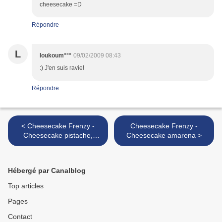
cheesecake =D
Répondre
L
loukoum°°°
09/02/2009 08:43
:) J'en suis ravie!
Répondre
< Cheesecake Frenzy -
Cheesecake Frenzy -
Cheesecake pistache,
Cheesecake amarena >
amande amère et griottes
Hébergé par Canalblog
Top articles
Pages
Contact