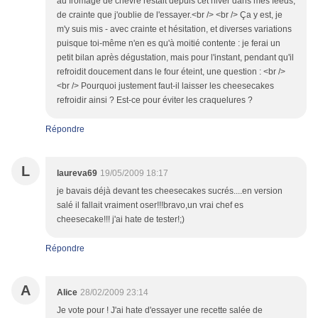
au fromage de chèvre restait depuis cet hiver dans mes feeds,
de crainte que j'oublie de l'essayer.<br /> <br /> Ça y est, je
m'y suis mis - avec crainte et hésitation, et diverses variations
puisque toi-même n'en es qu'à moitié contente : je ferai un
petit bilan après dégustation, mais pour l'instant, pendant qu'il
refroidit doucement dans le four éteint, une question : <br />
<br /> Pourquoi justement faut-il laisser les cheesecakes
refroidir ainsi ? Est-ce pour éviter les craquelures ?
Répondre
L
laureva69
19/05/2009 18:17
je bavais déjà devant tes cheesecakes sucrés....en version
salé il fallait vraiment oser!!!bravo,un vrai chef es
cheesecake!!! j'ai hate de tester!;)
Répondre
A
Alice
28/02/2009 23:14
Je vote pour ! J'ai hate d'essayer une recette salée de