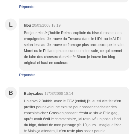
Répondre
L
lilou
20/03/2008 18:19
Bonjour, <br /> j'habite Reims, capitale du biscuit rose et des
croquignoles. Je trouve du Tresana dans le LIDL ou le ALDI
selon les cas. Je trouve ce fromage plus onctueux que le saint
Moret ou le Philadelphia et surtout moins salé, ce qui permet
de faire des cheesecakes.<br /> Sinon je trouve ton blog
original et haut en couleurs.
Répondre
B
Babycakes
17/03/2008 18:14
Un envoi? Bahhh, avec le TGV (enfin!) j'ai aussi vite fait d'en
profiter pour avoir une excuse pour passer et acheter des
chocolats chez Gross en passant. ^^<br /> <br /> Et le gag,
après avoir écrit le commentaire, j'ai retrouvé un pot au fond
du frigo, datant de mon passage y'a 10 jours... magique!!<br
/> Mais ça attendra, il n'en reste plus assez pour le