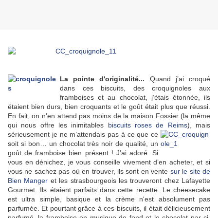
La pointe d'originalité...
Quand j’ai croqué
dans ces biscuits, des croquignoles aux
framboises et au chocolat, j’étais étonnée, ils
étaient bien durs, bien croquants et le goût était plus que réussi.
En fait, on n’en attend pas moins de la maison Fossier (la même
qui nous offre les inimitables
biscuits roses de Reims
),
mais
sérieusement je ne m’attendais pas à ce que ce
soit si bon… un chocolat très noir de qualité, un
goût
de framboise
bien présent ! J’ai adoré. Si
vous en dénichez, je vous consei
lle vivement d’en ac
heter,
et si
vous ne sachez pas où en trouver, ils sont en vente
sur le site de
Bien Manger
et les strasbourgeois les trouveront chez Lafayette
Gourmet. Ils étaient parfaits dans cette recette. Le cheesecake
est ultra simple, basique et la crème n'est absolument pas
parfumée. Et pourtant grâce à ces biscuits, il était délicieusement
parfumé, la framboise en musique de fond et le chocolat par ci,