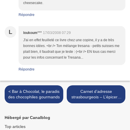
cheesecake.
Répondre
L
loukoum°°°
17/03/2008 07:29
J'ai en effet feuilleté ce livre chez une copine, il y a de très
bonnes idées. <br /> Ton mélange tresana - petits suisses me
plait bien, il faudrait que je teste :-)<br /> EN tous cas merci
pour les infos concernant le Tresana...
Répondre
< Bar à Chocolat, le paradis
Carnet d’adresse
des chocophiles gourmands
strasbourgeois – L’épicerie
>
Hébergé par Canalblog
Top articles