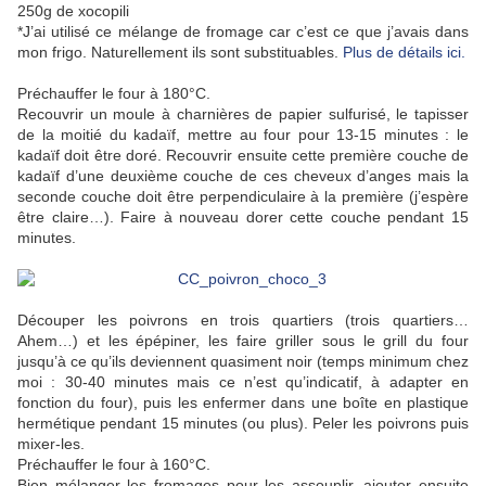
250g de xocopili
*J’ai utilisé ce mélange de fromage car c’est ce que j’avais dans
mon frigo. Naturellement ils sont substituables.
Plus de détails ici.
Préchauffer le four à 180°C.
Recouvrir un moule à charnières de papier sulfurisé, le tapisser
de la moitié du kadaïf, mettre au four pour 13-15 minutes : le
kadaïf doit être doré. Recouvrir ensuite cette première couche de
kadaïf d’une deuxième couche de ces cheveux d’anges mais la
seconde couche doit être perpendiculaire à la première (j’espère
être claire…). Faire à nouveau dorer cette couche pendant 15
minutes.
Découper les poivrons en trois quartiers (trois quartiers…
Ahem…) et les épépiner, les faire griller sous le grill du four
jusqu’à ce qu’ils deviennent quasiment noir (temps minimum chez
moi : 30-40 minutes mais ce n’est qu’indicatif, à adapter en
fonction du four), puis les enfermer dans une boîte en plastique
hermétique pendant 15 minutes (ou plus). Peler les poivrons puis
mixer-les.
Préchauffer le four à 160°C.
Bien mélanger les fromages pour les assouplir, ajouter ensuite