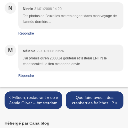
N
Ninnie
31/01/2008 14:20
Tes photos de Bruxelles me replongent dans mon voyage de
l'année dernière...
Répondre
M
Mélanie
29/01/2008 23:26
J'ai promis qu'en 2008, je gouterai et testerai ENFIN le
cheesecake! Le tien me donne envie.
Répondre
< Fifteen, restaurant « de »
Que faire avec... des
Jamie Oliver – Amsterdam
cranberries fraîches...? >
Hébergé par Canalblog