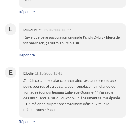
USA !
Répondre
L
loukoum°°°
12/10/2008 06:27
Ravie que cette association originale t'ai plu :)<br /> Merci de
ton feedback, ça fait toujours plaisir!
Répondre
E
Elodie
11/10/2008 11:41
J'ai fait ce cheesecake cette semaine, avec une croute aux
petits beurres et du tresana pour remplacer le mélange de
fromages (oui oui tresana Lafayette Gourmet ^^ j'ai sauté
dessus quand je l'ai vu lol)<br /> Et là vraiment sa m'a épatée
!! Un mélange surprenant et vraiment délicieux ^^ je le
referais sans hésiter
Répondre