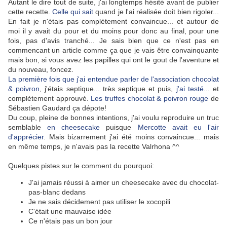
Autant le dire tout de suite, j'ai longtemps hésité avant de publier
cette recette.
Celle qui sait
quand je l'ai réalisée doit bien rigoler...
En fait je n'étais pas complètement convaincue... et autour de
moi il y avait du pour et du moins pour donc au final, pour une
fois, pas d'avis tranché... Je sais bien que ce n'est pas en
commencant un article comme ça que je vais être convainquante
mais bon, si vous avez les papilles qui ont le gout de l'aventure et
du nouveau, foncez.
La première fois que j'ai entendue parler de l'association chocolat
& poivron
, j'étais septique... très septique et puis,
j'ai testé
... et
complètement approuvé.
Les truffes chocolat & poivron rouge
de
Sébastien Gaudard ça dépote!
Du coup, pleine de bonnes intentions, j'ai voulu reproduire un truc
semblable
en cheesecake
puisque
Mercotte avait eu l'air
d'apprécier
. Mais bizarrement j'ai été moins convaincue... mais
en même temps, je n'avais pas la recette Valrhona ^^
Quelques pistes sur le comment du pourquoi:
J'ai jamais réussi à aimer un cheesecake avec du chocolat-
pas-blanc dedans
Je ne sais décidement pas utiliser le xocopili
C'était une mauvaise idée
Ce n'étais pas un bon jour