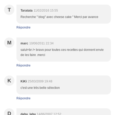
T
Taratata
11/02/2016 15:55
Recherche " blog" avec cheese cake " Merci par avance
Répondre
M
marc
10/06/2011 22:34
salut<br /> bravo pour toutes ces recettes qui donnent envie
de les faire .merci
Répondre
K
KiKi
25/03/2009 19:48
c'est une très belle sélection
Répondre
D
dahu_lahu
14/06/2007 12:52