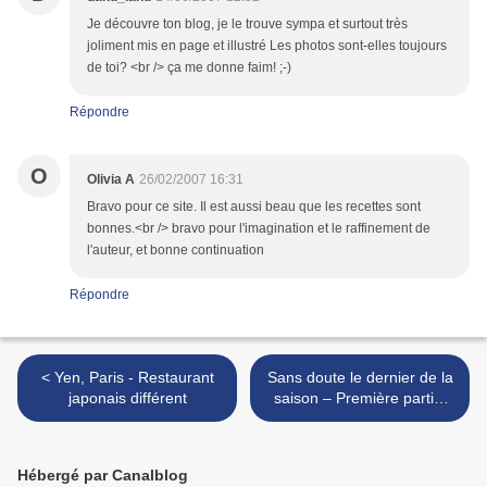
Je découvre ton blog, je le trouve sympa et surtout très
joliment mis en page et illustré Les photos sont-elles toujours
de toi? <br /> ça me donne faim! ;-)
Répondre
O
Olivia A
26/02/2007 16:31
Bravo pour ce site. Il est aussi beau que les recettes sont
bonnes.<br /> bravo pour l'imagination et le raffinement de
l'auteur, et bonne continuation
Répondre
< Yen, Paris - Restaurant
Sans doute le dernier de la
japonais différent
saison – Première partie,
première moitié >
Hébergé par Canalblog