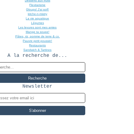
Desserts aux fruits
Flexitarisme
Gloups! J'ai soif!
kitche-n-mistry
La vie aquatique
Légumes
Les levures sont mes amies
Mange ta soupe!
Pâtes, riz, pomme de terre & co.
Pauvre petit poussin!
Restaurants
Sandwich & Tartines
A la recherche de...
Newsletter