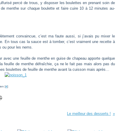
ulfurisé percé de trous, y disposer les boulettes en prenant soin de
e de menthe sur chaque boulette et faire cuire 10 à 12 minutes au-
ètement convaincue, c’est ma faute aussi, si j’avais pu mixer le
nte. En tous cas la sauce est à tomber, c’est vraiment une recette à
ps ou pour les nems.
ur avec une feuille de menthe en guise de chapeau apporte quelque
a feuille de menthe défraîchie, ça ne le fait pas mais alors pas du
as mes boulettes de feuille de menthe avant la cuisson mais après…
ien [
#
]
Le meilleur des desserts !