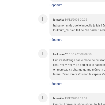
Répondre
I
Ismakia
16/12/2008 10:15
haha non mais quelle imbécile je fais ! Je
loukoum, j'ai bien fait de t'en parler :D<
Répondre
L
loukoum°°°
16/12/2008 09:50
Euh c'est étrange car le mode de cuisson
l'eau.<br /> <br /> Le poulet je le hache
en morceau ca change quand même la donne
fermé, c'était ton cas? sinon la vapeur s'
Répondre
I
Ismakia
15/12/2008 13:02
Coucou Loukoum !<br /> <br /> J'ai fait t