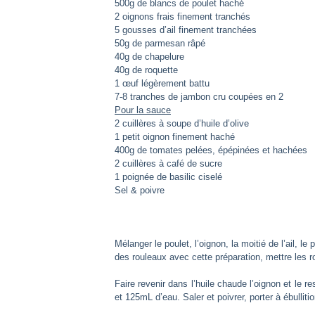
500g de blancs de poulet haché
2 oignons frais finement tranchés
5 gousses d’ail finement tranchées
50g de parmesan râpé
40g de chapelure
40g de roquette
1 œuf légèrement battu
7-8 tranches de jambon cru coupées en 2
Pour la sauce
2 cuillères à soupe d’huile d’olive
1 petit oignon finement haché
400g de tomates pelées, épépinées et hachées
2 cuillères à café de sucre
1 poignée de basilic ciselé
Sel & poivre
Mélanger le poulet, l’oignon, la moitié de l’ail, l
des rouleaux avec cette préparation, mettre les r
Faire revenir dans l’huile chaude l’oignon et le res
et 125mL d’eau. Saler et poivrer, porter à ébulliti