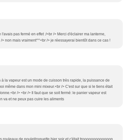
 l'avais pas fermé en effet :/<br /> Merci d'éclairer ma lanterne,
br /> non mais vraiment^^<br /> je réessayerai bientôt dans ce cas !
 à la vapeur est un mode de cuisson très rapide, la puissance de
 moi même dans mon mini mixeur.<br /> C'est sur que si le tiens était
.<br /> <br /> Il faut que se soit fermé: le panier vapeur est
en va et ne peux pas cuire les aliments
es rouleaux de poulet/roquette hier soir et c'était trooooooooooooop