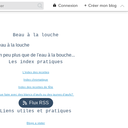
Connexion
+
Créer mon blog
Beau à la louche
n peu plus que de l'eau à la bouche...
Les index pratiques
L'index des recettes

Index chromatique
Index des recettes de fête
ue faire avec des blancs d’œufs ou des jaunes d’œufs? 
Flux RSS
Liens utiles et pratiques
Blogs a visiter