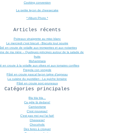
Cooking conversion
La petite leçon de cheesecake
* Album Photo *
Articles récents
Poireaux vinaigrette au miso blanc
Le mercredi c'est biscuit - Biscuits tout sourire
âté en croute de volaille aux trompettes et aux noisettes
sine de ma mère – Quelques principes autour de la salade de
fruits
Muhammara
é en croute à la volaille aux olives et aux tomates confites
Fregola con vongole
Pâté en croute pascal façon tajine d’agneau
La cuisine du quotidien - La quiche lorraine
Pâté en croute porc-pruneaux
Catégories principales
Bla bla bla...
Ca gèle là dedans!
Carnivorisme
C'est nouveau!
C'est pas moi qui l'ai fait!
Cheeeese!
Chocoholic
Des livres à croquer