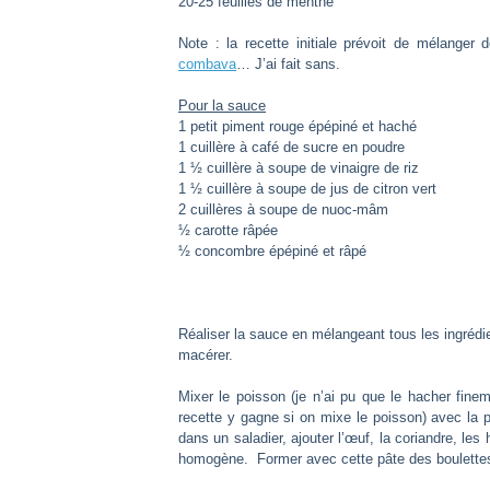
20-25 feuilles de menthe
Note : la recette initiale prévoit de mélanger 
combava
… J’ai fait sans.
Pour la sauce
1 petit piment rouge épépiné et haché
1 cuillère à café de sucre en poudre
1 ½ cuillère à soupe de vinaigre de riz
1 ½ cuillère à soupe de jus de citron vert
2 cuillères à soupe de nuoc-mâm
½ carotte râpée
½ concombre épépiné et râpé
Réaliser la sauce en mélangeant tous les ingrédi
macérer.
Mixer le poisson (je n’ai pu que le hacher fine
recette y gagne si on mixe le poisson) avec la p
dans un saladier, ajouter l’œuf, la coriandre, les
homogène. Former avec cette pâte des boulettes q