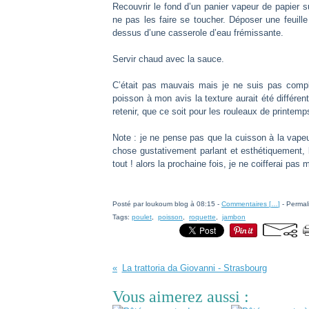
Recouvrir le fond d’un panier vapeur de papier s
ne pas les faire se toucher. Déposer une feuill
dessus d’une casserole d’eau frémissante.
Servir chaud avec la sauce.
C’était pas mauvais mais je ne suis pas compl
poisson à mon avis la texture aurait été différe
retenir, que ce soit pour les rouleaux de printem
Note : je ne pense pas que la cuisson à la vape
chose gustativement parlant et esthétiquement, l
tout ! alors la prochaine fois, je ne coifferai p
Posté par loukoum blog à 08:15 -
Commentaires [
…
]
- Permal
Tags:
poulet
,
poisson
,
roquette
,
jambon
La trattoria da Giovanni - Strasbourg
Vous aimerez aussi :