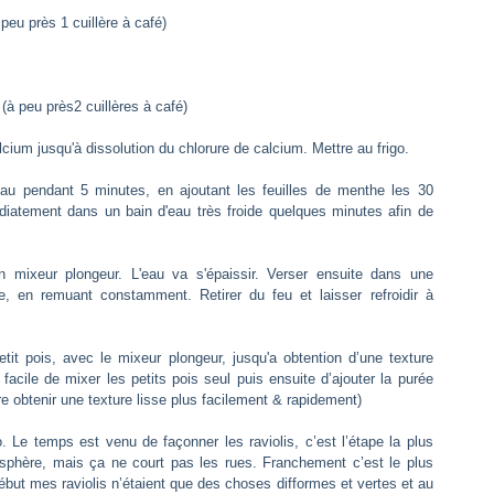
 peu près 1 cuillère à café)
(à peu près2 cuillères à café)
lcium jusqu'à dissolution du chlorure de calcium. Mettre au frigo.
eau pendant 5 minutes, en ajoutant les feuilles de menthe les 30
diatement dans un bain d'eau très froide quelques minutes afin de
n mixeur plongeur. L'eau va s'épaissir. Verser ensuite dans une
te, en remuant constamment. Retirer du feu et laisser refroidir à
it pois, avec le mixeur plongeur, jusqu'a obtention d’une texture
 facile de mixer les petits pois seul puis ensuite d’ajouter la purée
re obtenir une texture lisse plus facilement & rapidement)
o. Le temps est venu de façonner les raviolis, c’est l’étape la plus
mi-sphère, mais ça ne court pas les rues. Franchement c’est le plus
u début mes raviolis n’étaient que des choses difformes et vertes et au