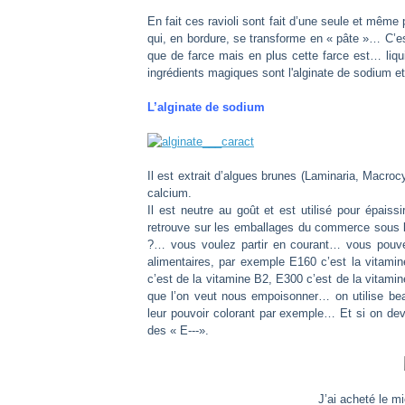
En fait ces ravioli sont fait d’une seule et même 
qui, en bordure, se transforme en « pâte »… C’es
que de farce mais en plus cette farce est… li
ingrédients magiques sont l'alginate de sodium et 
L’alginate de sodium
Il est extrait d’algues brunes (Laminaria, Macrocy
calcium.
Il est neutre au goût et est utilisé pour épaissi
retrouve sur les emballages du commerce sous 
?… vous voulez partir en courant… vous pouvez m
alimentaires, par exemple E160 c’est la vitami
c’est de la vitamine B2, E300 c’est de la vitami
que l’on veut nous empoisonner… on utilise bea
leur pouvoir colorant par exemple… Et si on devai
des « E---».
J’ai acheté le m