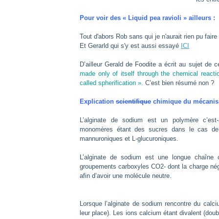
Pour voir des « Liquid pea ravioli » ailleurs :
Tout d'abors Rob sans qui je n'aurait rien pu faire
Et Gerarld qui s'y est aussi essayé
ICI
D’ailleur Gerald de Foodite a écrit au sujet de c
made only of itself through the chemical react
called spherification ».
C’est bien résumé non ?
Explication
scientifique
chimique du mécanism
L’alginate de sodium est un polymère c’est-à
monomères étant des sucres dans le cas de l’
mannuroniques et L-glucuroniques.
L’alginate de sodium est une longue chaîne
groupements carboxyles CO2- dont la charge néga
afin d’avoir une molécule neutre.
Lorsque l’alginate de sodium rencontre du calci
leur place). Les ions calcium étant divalent (do