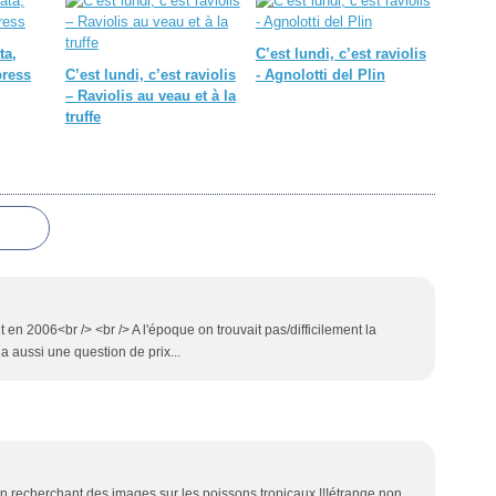
ta,
C’est lundi, c’est raviolis
press
C’est lundi, c’est raviolis
- Agnolotti del Plin
– Raviolis au veau et à la
truffe
it en 2006<br /> <br /> A l'époque on trouvait pas/difficilement la
 a aussi une question de prix...
en recherchant des images sur les poissons tropicaux !!!étrange non