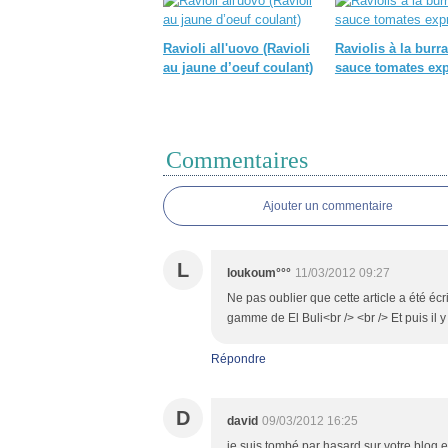
Ravioli all'uovo (Ravioli
Raviolis à la burra
au jaune d’oeuf coulant)
sauce tomates ex
Commentaires
Ajouter un commentaire
L
loukoum°°°
11/03/2012 09:27
Ne pas oublier que cette article a été écr
gamme de El Buli<br /> <br /> Et puis il y
Répondre
D
david
09/03/2012 16:25
je suis tombé par hasard sur votre blog 