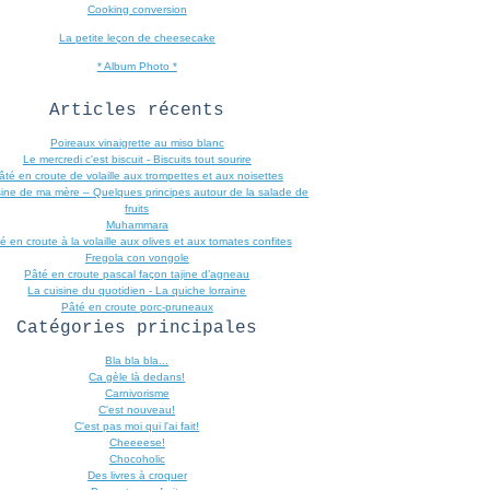
Cooking conversion
La petite leçon de cheesecake
* Album Photo *
Articles récents
Poireaux vinaigrette au miso blanc
Le mercredi c'est biscuit - Biscuits tout sourire
âté en croute de volaille aux trompettes et aux noisettes
sine de ma mère – Quelques principes autour de la salade de
fruits
Muhammara
é en croute à la volaille aux olives et aux tomates confites
Fregola con vongole
Pâté en croute pascal façon tajine d’agneau
La cuisine du quotidien - La quiche lorraine
Pâté en croute porc-pruneaux
Catégories principales
Bla bla bla...
Ca gèle là dedans!
Carnivorisme
C'est nouveau!
C'est pas moi qui l'ai fait!
Cheeeese!
Chocoholic
Des livres à croquer