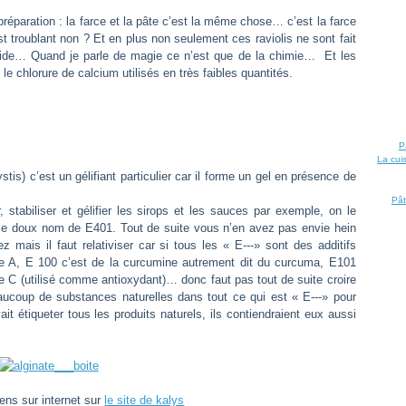
préparation : la farce et la pâte c’est la même chose… c’est la farce
t troublant non ? Et en plus non seulement ces raviolis ne sont fait
quide… Quand je parle de magie ce n’est que de la chimie… Et les
le chlorure de calcium utilisés en très faibles quantités.
P
La cui
stis) c’est un gélifiant particulier car il forme un gel en présence de
Pât
r, stabiliser et gélifier les sirops et les sauces par exemple, on le
le doux nom de E401. Tout de suite vous n’en avez pas envie hein
ais il faut relativiser car si tous les « E---» sont des additifs
ne A, E 100 c’est de la curcumine autrement dit du curcuma, E101
ne C (utilisé comme antioxydant)… donc faut pas tout de suite croire
ucoup de substances naturelles dans tout ce qui est « E---» pour
t étiqueter tous les produits naturels, ils contiendraient eux aussi
iens sur internet sur
le site de kalys