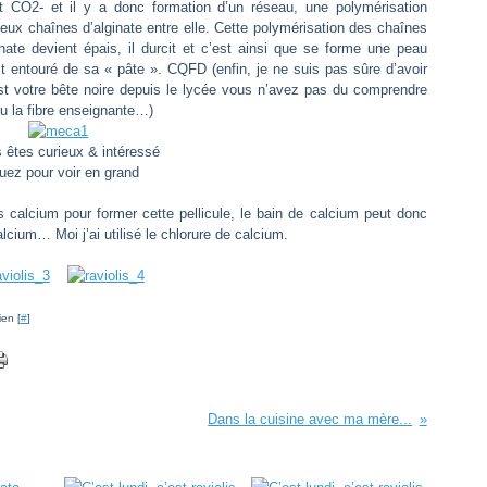
CO2- et il y a donc formation d’un réseau, une polymérisation
deux chaînes d’alginate entre elle. Cette polymérisation des chaînes
ginate devient épais, il durcit et c’est ainsi que se forme une peau
est entouré de sa « pâte ». CQFD (enfin, je ne suis pas sûre d’avoir
 est votre bête noire depuis le lycée vous n’avez pas du comprendre
u la fibre enseignante…)
s êtes curieux & intéressé
quez pour voir en grand
ns calcium pour former cette pellicule, le bain de calcium peut donc
lcium… Moi j’ai utilisé le chlorure de calcium.
ien [
#
]
Dans la cuisine avec ma mère...