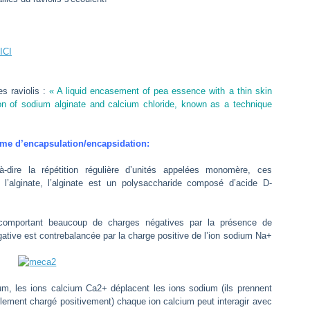
ICI
es raviolis :
« A liquid encasement of pea essence with a thin skin
ion of sodium alginate and calcium chloride, known as a technique
e d’encapsulation/encapsidation:
-dire la répétition régulière d’unités appelées monomère, ces
alginate, l’alginate est un polysaccharide composé d’acide D-
 comportant beaucoup de charges négatives par la présence de
tive est contrebalancée par la charge positive de l’ion sodium Na+
um, les ions calcium Ca2+ déplacent les ions sodium (ils prennent
ublement chargé positivement) chaque ion calcium peut interagir avec