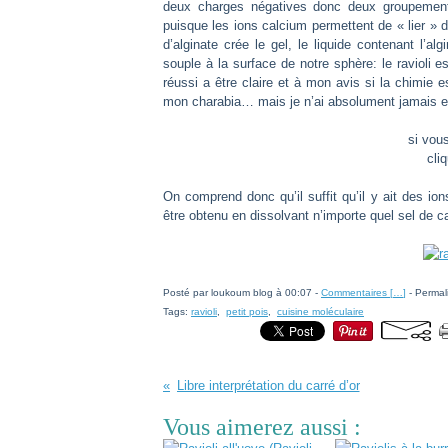
deux charges négatives donc deux groupement 
puisque les ions calcium permettent de « lier » 
d’alginate crée le gel, le liquide contenant l’al
souple à la surface de notre sphère: le ravioli 
réussi a être claire et à mon avis si la chimie
mon charabia… mais je n’ai absolument jamais e
si vou
cli
On comprend donc qu’il suffit qu’il y ait des io
être obtenu en dissolvant n’importe quel sel de ca
Posté par loukoum blog à 00:07 -
Commentaires [
…
]
- Permal
Tags:
ravioli
,
petit pois
,
cuisine moléculaire
Libre interprétation du carré d’or
Vous aimerez aussi :