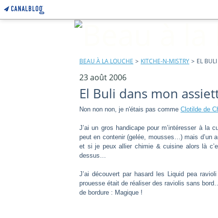
BEAU À LA LOUCHE
>
KITCHE-N-MISTRY
>
EL BUL
23 août 2006
El Buli dans mon assiet
Non non non, je n'étais pas comme
Clotilde de C
J’ai un gros handicape pour m’intéresser à la cui
peut en contenir (gelée, mousses…) mais d’un aut
et si je peux allier chimie & cuisine alors là
dessus…
J’ai découvert par hasard les Liquid pea raviol
prouesse était de réaliser des raviolis sans bor
de bordure : Magique !