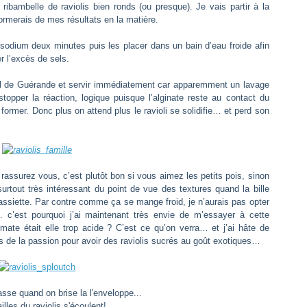
 ribambelle de raviolis bien ronds (ou presque). Je vais partir à la
nformerais de mes résultats en la matière.
e sodium deux minutes puis les placer dans un bain d’eau froide afin
er l’excès de sels.
sel de Guérande et servir immédiatement car apparemment un lavage
topper la réaction, logique puisque l’alginate reste au contact du
former. Donc plus on attend plus le ravioli se solidifie… et perd son
 rassurez vous, c’est plutôt bon si vous aimez les petits pois, sinon
urtout très intéressant du point de vue des textures quand la bille
assiette. Par contre comme ça se mange froid, je n’aurais pas opter
 c’est pourquoi j’ai maintenant très envie de m’essayer à cette
ate était elle trop acide ? C’est ce qu’on verra… et j’ai hâte de
ts de la passion pour avoir des raviolis sucrés au goût exotiques…
asse quand on brise la l'enveloppe...
ailles du raviolis s'écoulent!