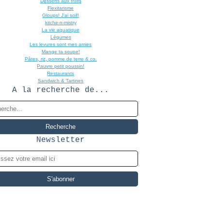
Desserts aux fruits
Flexitarisme
Gloups! J'ai soif!
kitche-n-mistry
La vie aquatique
Légumes
Les levures sont mes amies
Mange ta soupe!
Pâtes, riz, pomme de terre & co.
Pauvre petit poussin!
Restaurants
Sandwich & Tartines
A la recherche de...
Newsletter