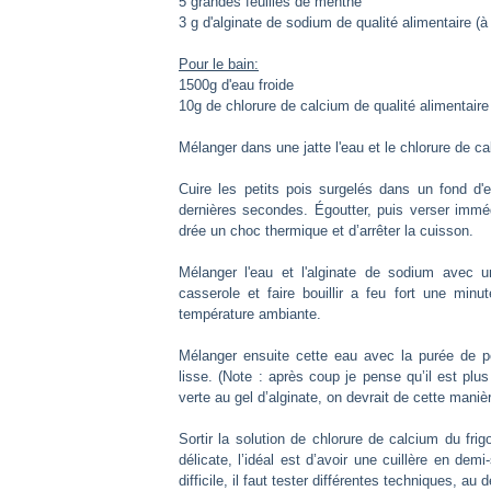
5 grandes feuilles de menthe
3 g d'alginate de sodium de qualité alimentaire (à
Pour le bain:
1500g d'eau froide
10g de chlorure de calcium de qualité alimentaire 
Mélanger dans une jatte l'eau et le chlorure de ca
Cuire les petits pois surgelés dans un fond d'
dernières secondes. Égoutter, puis verser immé
drée un choc thermique et d’arrêter la cuisson.
Mélanger l'eau et l'alginate de sodium avec u
casserole et faire bouillir a feu fort une minu
température ambiante.
Mélanger ensuite cette eau avec la purée de pet
lisse. (Note : après coup je pense qu’il est plus
verte au gel d’alginate, on devrait de cette maniè
Sortir la solution de chlorure de calcium du frig
délicate, l’idéal est d’avoir une cuillère en de
difficile, il faut tester différentes techniques, a