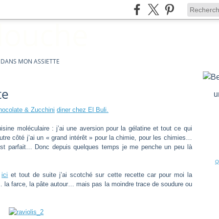
I DANS MON ASSIETTE
te
u
hocolate & Zucchini
diner chez El Buli.
sine moléculaire : j’ai une aversion pour la gélatine et tout ce qui
re côté j’ai un « grand intérêt » pour la chimie, pour les chimies…
 c’est parfait… Donc depuis quelques temps je me penche un peu là
Q
i
ici
et tout de suite j’ai scotché sur cette recette car pour moi la
d… la farce, la pâte autour… mais pas la moindre trace de soudure ou