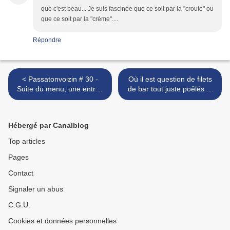
que c'est beau... Je suis fascinée que ce soit par la "croute" ou
que ce soit par la "crème"....
Répondre
< Passatonvoizin # 30 -
Où il est question de filets
Suite du menu, une entrée
de bar tout juste poêlés et
et un dessert...
de faire son caviar
maison… >
Hébergé par Canalblog
Top articles
Pages
Contact
Signaler un abus
C.G.U.
Cookies et données personnelles