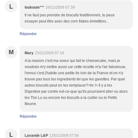
L
loukoum°°°
26/11/2009 07:39
Il ne faut pas prendre de biscuits traditionnels, tu peux
essayer peut être avec des corn flakes émiettées...
Répondre
M
Mary
23/11/2009 07:18
A la maison c'est ma soeur qui fait le cheesecake, mais je
voudrais m'y mettre aussi car cette recette m'a l'air fabuleuse,
l'ennui c'est j'habite une petite ile loin de la France et on n'y
trouve pas tous les ingredients tel que les gavottes. Par quel
autres biscuits peut on les remplacer?<br /> Il y a les
Digestive par contre est-ce-que qu'ils pourraient aller ou alors
les The Lu ou encore les biscuits a la cuiller ou le Petits
Beurre.
Répondre
L
Lavande L&P
13/01/2008 07:56