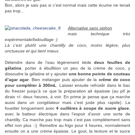
Bon, alors je sais pas si c’est normal mais cette écume ne tenait
pas trop…
Alternative sans siphon
mais technique très
expérimentale/bidouillage :)
Là c’est plutôt une chantilly de coco, moins légère, plus
onctueuse et qui tient mieux.
Détendre dans de l’eau légèrement tiède
deux feuilles de
gélatine
, porter à ébullition un peu de la crème de coco, y
dissoudre la gélatine et y ajouter
une bonne pointe de couteau
d’agar agar
. Bien mélanger puis ajouter de la
crème de coco
pour compléter à 300mL
. Laisser ensuite refroidir dans le bac
du freezer jusqu’à ce que la préparation ait épaissie (au pif je
dirais +/- deux heures, à voir. En prime je pense que ça marche
aussi dans un congélateur mais c’est juste plus rapide). La
fouetter longuement avec
4 cuillères à soupe de sucre glace
,
avec le batteur électrique dans l’espoir d’avoir une sorte de
chantilly. Ca marche pas trop mais c’est pas complètement sans
effet non plus :-]. Remettre au frigo pour 4 heures, normalement
ensuite on a une crème épaisse. Le gout, la texture et le sucre