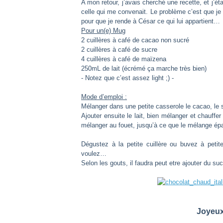
A mon retour, j’avais cherché une recette, et j’ét
celle qui me convenait. Le problème c’est que j
pour que je rende à César ce qui lui appartient…
Pour un(e) Mug
2 cuillères à café de cacao non sucré
2 cuillères à café de sucre
4 cuillères à café de maïzena
250mL de lait (écrémé ça marche très bien)
- Notez que c’est assez light ;) -
Mode d’emploi :
Mélanger dans une petite casserole le cacao, le 
Ajouter ensuite le lait, bien mélanger et chauff
mélanger au fouet, jusqu’à ce que le mélange ép
Dégustez à la petite cuillère ou buvez à pet
voulez…
Selon les gouts, il faudra peut etre ajouter du suc
Joyeux