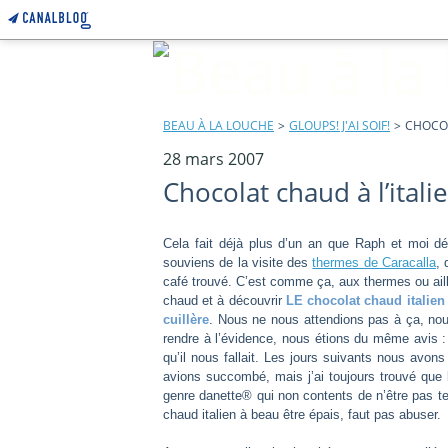
BEAU À LA LOUCHE
>
GLOUPS! J'AI SOIF!
>
CHOCOL
28 mars 2007
Chocolat chaud à l’itali
Cela fait déjà plus d’un an que Raph et moi d
souviens de la visite des
thermes de Caracalla
, 
café trouvé. C’est comme ça, aux thermes ou a
chaud et à découvrir
LE chocolat chaud italien 
cuillère
. Nous ne nous attendions pas à ça, no
rendre à l’évidence, nous étions du même avis :
qu’il nous fallait. Les jours suivants nous avo
avions succombé, mais j’ai toujours trouvé que l
genre danette® qui non contents de n’être pas ter
chaud italien à beau être épais, faut pas abuser.