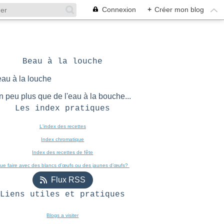
Connexion
+
Créer mon blog
Beau à la louche
n peu plus que de l'eau à la bouche...
Les index pratiques
L'index des recettes

Index chromatique
Index des recettes de fête
ue faire avec des blancs d’œufs ou des jaunes d’œufs? 
Flux RSS
Liens utiles et pratiques
Blogs a visiter