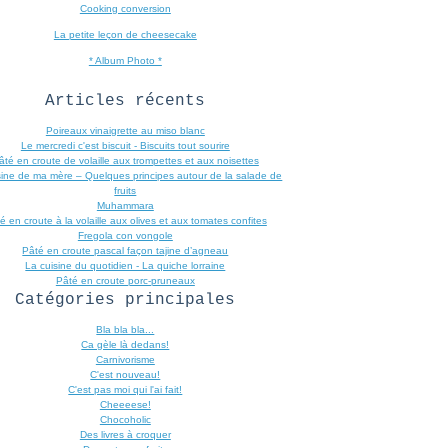
Cooking conversion
La petite leçon de cheesecake
* Album Photo *
Articles récents
Poireaux vinaigrette au miso blanc
Le mercredi c'est biscuit - Biscuits tout sourire
âté en croute de volaille aux trompettes et aux noisettes
sine de ma mère – Quelques principes autour de la salade de
fruits
Muhammara
é en croute à la volaille aux olives et aux tomates confites
Fregola con vongole
Pâté en croute pascal façon tajine d’agneau
La cuisine du quotidien - La quiche lorraine
Pâté en croute porc-pruneaux
Catégories principales
Bla bla bla...
Ca gèle là dedans!
Carnivorisme
C'est nouveau!
C'est pas moi qui l'ai fait!
Cheeeese!
Chocoholic
Des livres à croquer