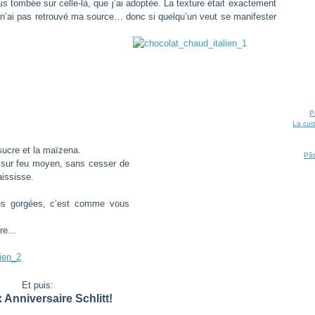
ais tombée sur celle-là, que j’ai adoptée. La texture était exactement
e n’ai pas retrouvé ma source… donc si quelqu’un veut se manifester
P
La cui
sucre et la maïzena.
Pât
er sur feu moyen, sans cesser de
aississe.
ites gorgées, c’est comme vous
re...
Et puis:
 Anniversaire Schlitt!