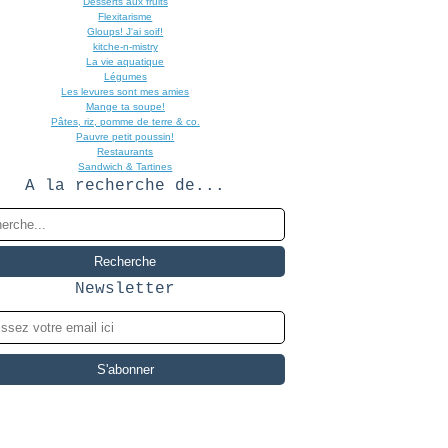
Desserts aux fruits
Flexitarisme
Gloups! J'ai soif!
kitche-n-mistry
La vie aquatique
Légumes
Les levures sont mes amies
Mange ta soupe!
Pâtes, riz, pomme de terre & co.
Pauvre petit poussin!
Restaurants
Sandwich & Tartines
A la recherche de...
Newsletter