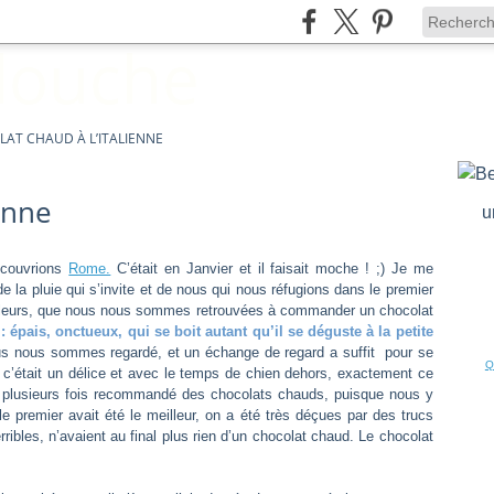
AT CHAUD À L’ITALIENNE
enne
u
écouvrions
Rome.
C’était en Janvier et il faisait moche ! ;) Je me
de la pluie qui s’invite et de nous qui nous réfugions dans le premier
illeurs, que nous nous sommes retrouvées à commander un chocolat
: épais, onctueux, qui se boit autant qu’il se déguste à la petite
us nous sommes regardé, et un échange de regard a suffit pour se
Q
 c’était un délice et avec le temps de chien dehors, exactement ce
ns plusieurs fois recommandé des chocolats chauds, puisque nous y
e premier avait été le meilleur, on a été très déçues par des trucs
ribles, n’avaient au final plus rien d’un chocolat chaud. Le chocolat