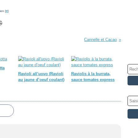
ien [
#
]
Cannelle et Cacao
tta
Ravioli all'uovo (Ravioli
Raviolis à la burrata,
au jaune d’oeuf coulant)
sauce tomates express