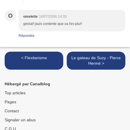
O
omelette
16/07/2006 14:35
genial! jsuis contente que ca t'es plu!!
Répondre
< Flexitarisme
Le gateau de Suzy - Pierre
Hermé >
Hébergé par Canalblog
Top articles
Pages
Contact
Signaler un abus
C.G.U.