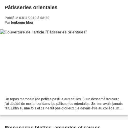
Pâtisseries orientales
Publié le 03/11/2010 à 08:30
Par
loukoum blog
Un repas marocain (de petites pastilla aux cailles...), un dessert à trouver :
j'ai décidé de me lancer dans les pâtisseries orientales. Je n'en avais jamais
fait. Enfin si, une fois et ce ne fût pas glorieux : je devais être au collège, ma
meilleure...
Empanadas blettes, amandes et raisins