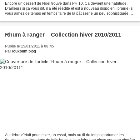
Encore un dessert de Noël trouvé dans PH 10. Ca devient une habitude.
D’ailleurs si ça vous dit, il a été réédité et est à nouveau dispo en librairie (si
vous aimez de temps en temps faire de la pâtisserie un peu sophistiquée,
n'hésitez pas, c'est vraiment...
Rhum à ranger – Collection hiver 2010/2011
Publié le 15/01/2011 à 08:45
Par
loukoum blog
Au début c'était pour tester, un essai, mais au fil du temps parfumer les
rhums, les stocker dans de jolis bocaux, leur faire une place sur mon étagère