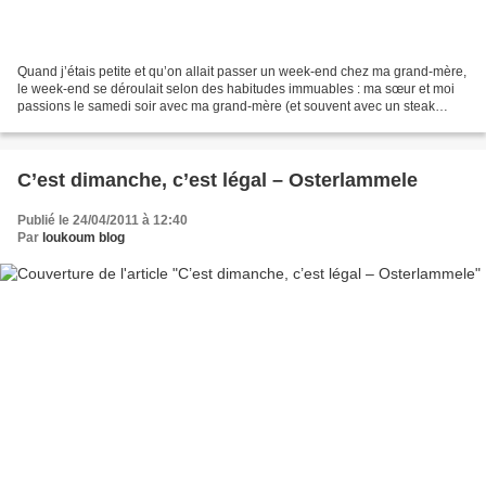
Quand j’étais petite et qu’on allait passer un week-end chez ma grand-mère,
le week-end se déroulait selon des habitudes immuables : ma sœur et moi
passions le samedi soir avec ma grand-mère (et souvent avec un steak
haché et des coquillettes) pendant...
C’est dimanche, c’est légal – Osterlammele
Publié le 24/04/2011 à 12:40
Par
loukoum blog