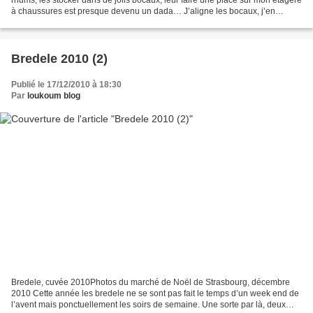
à chaussures est presque devenu un dada… J’aligne les bocaux, j’en
propose à l’apéro ou en fin de repas,...
Bredele 2010 (2)
Publié le 17/12/2010 à 18:30
Par
loukoum blog
Bredele, cuvée 2010Photos du marché de Noël de Strasbourg, décembre
2010 Cette année les bredele ne se sont pas fait le temps d’un week end de
l’avent mais ponctuellement les soirs de semaine. Une sorte par là, deux