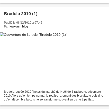
pâtes ce soir là pour une cuisson le...
Bredele 2010 (1)
Publié le 08/12/2010 à 07:45
Par
loukoum blog
Bredele, cuvée 2010Photos du marché de Noël de Strasbourg, décembre
2010 Alors qu’en temps normal je réalise rarement des biscuits, je dois dire
qu’en décembre la cuisine se transforme souvent en usine à petits
gâteaux… D’habitude la production annuelle...