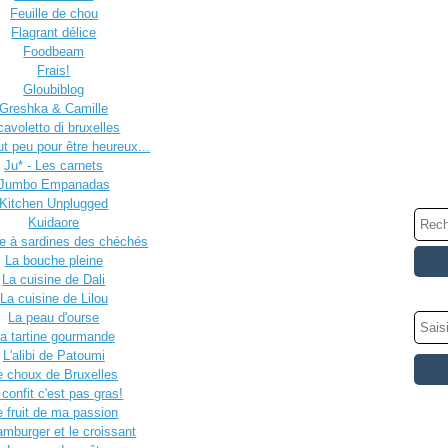
Feuille de chou
Flagrant délice
Foodbeam
Frais!
Gloubiblog
Greshka & Camille
 cavoletto di bruxelles
aut peu pour être heureux...
Ju* - Les carnets
Jumbo Empanadas
Kitchen Unplugged
Kuidaore
te à sardines des chéchés
La bouche pleine
La cuisine de Dali
La cuisine de Lilou
La peau d'ourse
a tartine gourmande
L'alibi de Patoumi
e choux de Bruxelles
 confit c'est pas gras!
e fruit de ma passion
amburger et le croissant