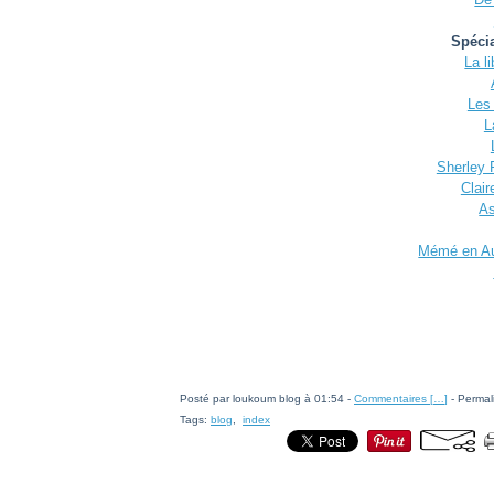
Spécia
La l
Les
L
Sherley 
Clair
As
Mémé en Au
Posté par loukoum blog à 01:54 -
Commentaires [
…
]
- Permal
Tags:
blog
,
index