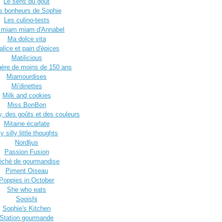
Le sens du goût
s bonheurs de Sophie
Les culino-tests
 miam miam d'Annabel
Ma dolce vita
lice et pain d'épices
Matilicious
ère de moins de 150 ans
Miamourdises
Mi'dinettes
Milk and cookies
Miss BonBon
y, des goûts et des couleurs
Mitaine écarlate
y silly little thoughts
Nordljus
Passion Fusion
éché de gourmandise
Piment Oiseau
Poppies in October
She who eats
Sooishi
Sophie's Kitchen
Station gourmande