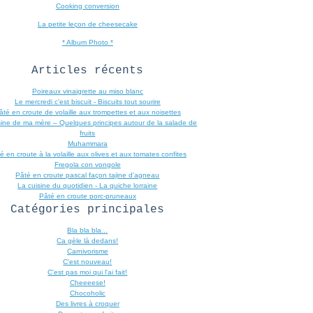
Cooking conversion
La petite leçon de cheesecake
* Album Photo *
Articles récents
Poireaux vinaigrette au miso blanc
Le mercredi c'est biscuit - Biscuits tout sourire
âté en croute de volaille aux trompettes et aux noisettes
sine de ma mère – Quelques principes autour de la salade de
fruits
Muhammara
é en croute à la volaille aux olives et aux tomates confites
Fregola con vongole
Pâté en croute pascal façon tajine d’agneau
La cuisine du quotidien - La quiche lorraine
Pâté en croute porc-pruneaux
Catégories principales
Bla bla bla...
Ca gèle là dedans!
Carnivorisme
C'est nouveau!
C'est pas moi qui l'ai fait!
Cheeeese!
Chocoholic
Des livres à croquer