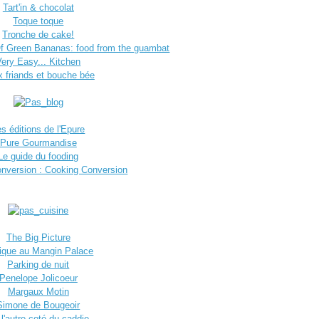
Tart'in & chocolat
Toque toque
Tronche de cake!
 Green Bananas: food from the guambat
Very Easy... Kitchen
 friands et bouche bée
s éditions de l'Epure
Pure Gourmandise
Le guide du fooding
onversion : Cooking Conversion
The Big Picture
ique au Mangin Palace
Parking de nuit
Penelope Jolicoeur
Margaux Motin
Simone de Bougeoir
l'autre coté du caddie