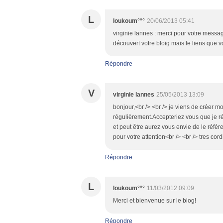
L
loukoum°°°
20/06/2013 05:41
virginie lannes : merci pour votre messa
découvert votre bloig mais le liens que v
Répondre
V
virginie lannes
25/05/2013 13:09
bonjour,<br /> <br /> je viens de créer m
régulièrement.Accepteriez vous que je réfé
et peut être aurez vous envie de le référe
pour votre attention<br /> <br /> tres cor
Répondre
L
loukoum°°°
11/03/2012 09:09
Merci et bienvenue sur le blog!
Répondre