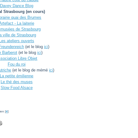
Davey Dance Blog
l Strasbourg (en cours)
ibrairie quai des Brumes
Artefact - La laiterie
 musées de Strasbourg
a ville de Strasbourg
Les ateliers ouverts
Freundenreich
(et le blog
ici
)
e Barberot
(et le blog
ici
)
sociation Libre Objet
Fou du roi
triche
(et le blog de mémé
ici
)
La petite émilienne
Le thé des muses
Slow Food Alsace
ien [
#
]