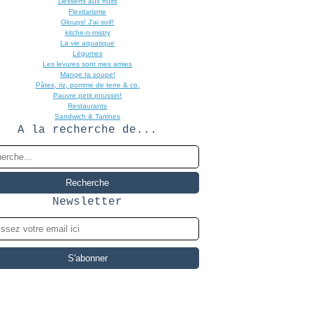
Desserts aux fruits
Flexitarisme
Gloups! J'ai soif!
kitche-n-mistry
La vie aquatique
Légumes
Les levures sont mes amies
Mange ta soupe!
Pâtes, riz, pomme de terre & co.
Pauvre petit poussin!
Restaurants
Sandwich & Tartines
A la recherche de...
Newsletter