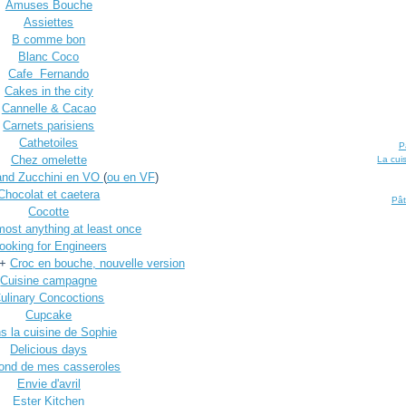
Amuses Bouche
Assiettes
B comme bon
Blanc Coco
Cafe Fernando
Cakes in the city
Cannelle & Cacao
Carnets parisiens
Cathetoiles
P
Chez omelette
La cui
and Zucchini en VO
(
ou en VF
)
Chocolat et caetera
Pât
Cocotte
ost anything at least once
ooking for Engineers
+
Croc en bouche, nouvelle version
Cuisine campagne
ulinary Concoctions
Cupcake
s la cuisine de Sophie
Delicious days
ond de mes casseroles
Envie d'avril
Ester Kitchen