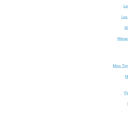
Le
Les
Ma
Ménag
Miss Tin
M
P