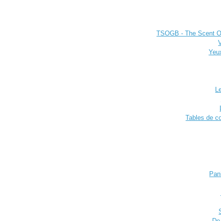
TSOGB - The Scent Of
Yeux
Le
Tables de c
Pan
De 