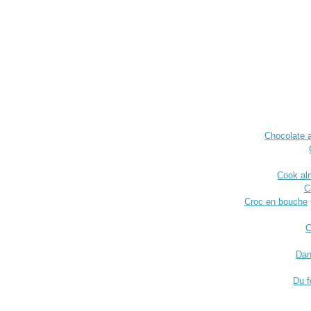
Chocolate 
Cook alm
C
Croc en bouche
C
Dan
Du f