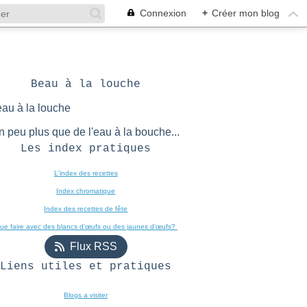
Connexion
+
Créer mon blog
Beau à la louche
n peu plus que de l'eau à la bouche...
Les index pratiques
L'index des recettes

Index chromatique
Index des recettes de fête
ue faire avec des blancs d’œufs ou des jaunes d’œufs? 
Flux RSS
Liens utiles et pratiques
Blogs a visiter