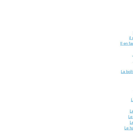
il
Il en f
La boî
L
L
Le
L
Le h